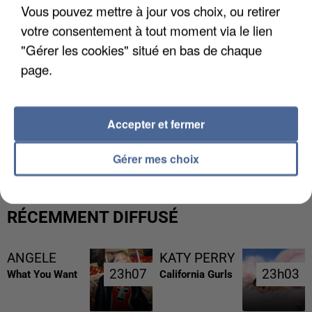
Vous pouvez mettre à jour vos choix, ou retirer
votre consentement à tout moment via le lien
"Gérer les cookies" situé en bas de chaque
page.
Accepter et fermer
UNE TOURISTE DE L’OISE EMPORTÉE PAR UNE
COULÉE DE BOUE EN HAUTE-SAVOIE
Gérer mes choix
RÉCEMMENT DIFFUSÉ
ANGELE
KATY PERRY
23h07
23h07
23h03
23h03
What You Want
California Gurls