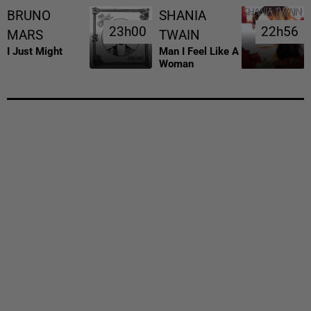
BRUNO
SHANIA
23h00
23h00
22h56
22h56
MARS
TWAIN
I Just Might
Man I Feel Like A
Woman