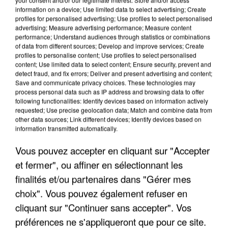
information on a device; Use limited data to select advertising; Create
profiles for personalised advertising; Use profiles to select personalised
advertising; Measure advertising performance; Measure content
performance; Understand audiences through statistics or combinations
of data from different sources; Develop and improve services; Create
profiles to personalise content; Use profiles to select personalised
content; Use limited data to select content; Ensure security, prevent and
detect fraud, and fix errors; Deliver and present advertising and content;
Save and communicate privacy choices. These technologies may
process personal data such as IP address and browsing data to offer
following functionalities: Identify devices based on information actively
requested; Use precise geolocation data; Match and combine data from
other data sources; Link different devices; Identify devices based on
UN SECOND CADRE DE LA DZ MAFIA
information transmitted automatically.
INTERPELLÉ EN ALGÉRIE
Vous pouvez accepter en cliquant sur "Accepter
et fermer", ou affiner en sélectionnant les
finalités et/ou partenaires dans "Gérer mes
choix". Vous pouvez également refuser en
cliquant sur "Continuer sans accepter". Vos
préférences ne s'appliqueront que pour ce site.