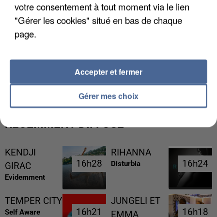
votre consentement à tout moment via le lien
"Gérer les cookies" situé en bas de chaque
page.
L’UN DES FONDATEURS SUPPOSÉS DE LA DZ
Accepter et fermer
MAFIA INTERPELLÉ EN ALGÉRIE
Gérer mes choix
RÉCEMMENT DIFFUSÉ
KENDJI
RIHANNA
16h28
16h28
16h24
16h24
Disturbia
GIRAC
Evidemment
TEMPER CITY
JUNGELI ET
16h21
16h21
16h18
16h18
Self Aware
EMMA