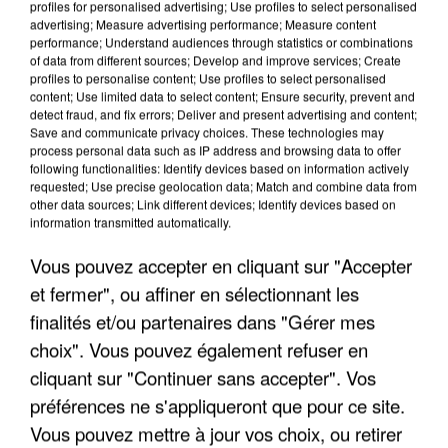
profiles for personalised advertising; Use profiles to select personalised
advertising; Measure advertising performance; Measure content
performance; Understand audiences through statistics or combinations
of data from different sources; Develop and improve services; Create
profiles to personalise content; Use profiles to select personalised
content; Use limited data to select content; Ensure security, prevent and
detect fraud, and fix errors; Deliver and present advertising and content;
Save and communicate privacy choices. These technologies may
process personal data such as IP address and browsing data to offer
following functionalities: Identify devices based on information actively
requested; Use precise geolocation data; Match and combine data from
APRÈS TOUTES CES CANICULES, LES REFUGES
other data sources; Link different devices; Identify devices based on
DE FAUNE SAUVAGE SONT...
information transmitted automatically.
Vous pouvez accepter en cliquant sur "Accepter
et fermer", ou affiner en sélectionnant les
finalités et/ou partenaires dans "Gérer mes
choix". Vous pouvez également refuser en
cliquant sur "Continuer sans accepter". Vos
préférences ne s'appliqueront que pour ce site.
Vous pouvez mettre à jour vos choix, ou retirer