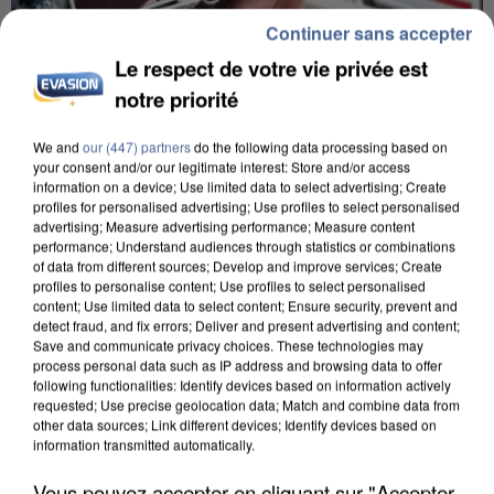
Continuer sans accepter
Le respect de votre vie privée est
notre priorité
We and
our (447) partners
do the following data processing based on
your consent and/or our legitimate interest: Store and/or access
L’UN DES FONDATEURS SUPPOSÉS DE LA DZ
information on a device; Use limited data to select advertising; Create
MAFIA INTERPELLÉ EN ALGÉRIE
profiles for personalised advertising; Use profiles to select personalised
advertising; Measure advertising performance; Measure content
performance; Understand audiences through statistics or combinations
of data from different sources; Develop and improve services; Create
profiles to personalise content; Use profiles to select personalised
content; Use limited data to select content; Ensure security, prevent and
detect fraud, and fix errors; Deliver and present advertising and content;
Save and communicate privacy choices. These technologies may
process personal data such as IP address and browsing data to offer
following functionalities: Identify devices based on information actively
requested; Use precise geolocation data; Match and combine data from
other data sources; Link different devices; Identify devices based on
information transmitted automatically.
Vous pouvez accepter en cliquant sur "Accepter