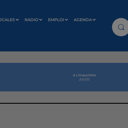
OCALES
RADIO
EMPLOI
AGENDA
A L'imparfaite
AMIR