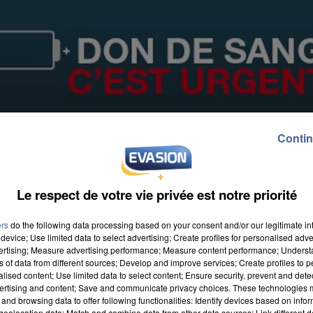
Contin
Le respect de votre vie privée est notre priorité
ers
do the following data processing based on your consent and/or our legitimate int
device; Use limited data to select advertising; Create profiles for personalised adver
vertising; Measure advertising performance; Measure content performance; Unders
ns of data from different sources; Develop and improve services; Create profiles to 
alised content; Use limited data to select content; Ensure security, prevent and detect
ertising and content; Save and communicate privacy choices. These technologies
and browsing data to offer following functionalities: Identify devices based on infor
eolocation data; Match and combine data from other data sources; Link different de