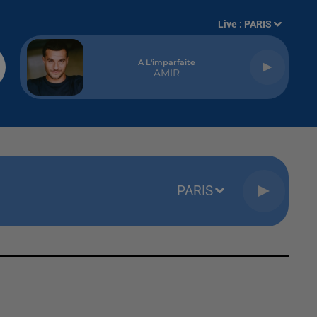
Live :
PARIS
A L'imparfaite
AMIR
PARIS