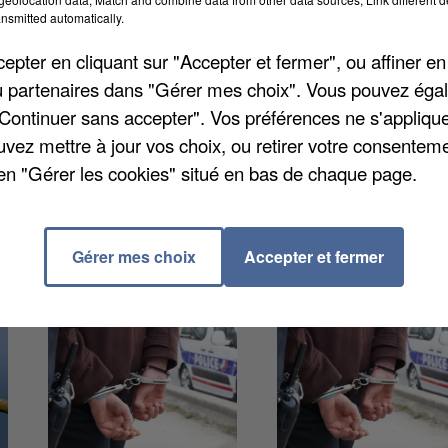
nsmitted automatically.
cela, il suffit de donner votre sang. Une nouvelle
y-en-Josas. Rendez-vous de 14h30 à 19h30 à la salle
pter en cliquant sur "Accepter et fermer", ou affiner en
enez pas à jeun ! Au contraire, l'Etablissement
/ou partenaires dans "Gérer mes choix". Vous pouvez éga
er et de boire au moins un demi-litre d'eau avant d
"Continuer sans accepter". Vos préférences ne s'appliqu
éservez votre créneau directement sur Internet
sur le
uvez mettre à jour vos choix, ou retirer votre consenteme
en "Gérer les cookies" situé en bas de chaque page.
Gérer mes choix
Accepter et fermer