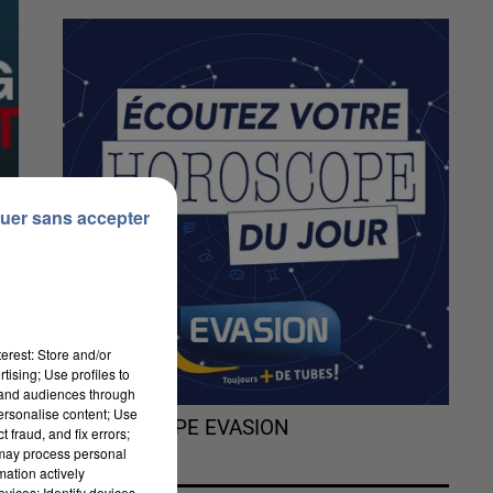
uer sans accepter
erest: Store and/or
tising; Use profiles to
tand audiences through
personalise content; Use
L'HOROSCOPE EVASION
 fraud, and fix errors;
 may process personal
mation actively
vices; Identify devices