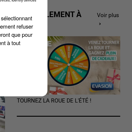
ACTUELLEMENT À
Voir plus
 sélectionnant
GAGNER
lement refuser
e
eront que pour
nt à tout
TOURNEZ LA ROUE DE L'ÉTÉ !