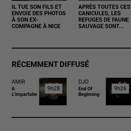
IL TUE SON FILS ET
APRÈS TOUTES CES
ENVOIE DES PHOTOS
CANICULES, LES
À SON EX-
REFUGES DE FAUNE
COMPAGNE À NICE
SAUVAGE SONT...
RÉCEMMENT DIFFUSÉ
AMIR
DJO
9h28
9h28
9h26
9h26
A
End Of
L'imparfaite
Beginning