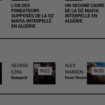
L’UN DES
UN SECOND CADRE
FONDATEURS
DE LA DZ MAFIA
SUPPOSÉS DE LA DZ
INTERPELLÉ EN
MAFIA INTERPELLÉ
ALGÉRIE
EN ALGÉRIE
GEORGE
ALEX
9h22
9h22
9h20
9h20
EZRA
WARREN
Budapest
Fever Dream