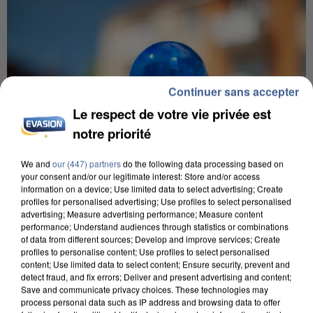
Continuer sans accepter
Le respect de votre vie privée est
notre priorité
We and
our (447) partners
do the following data processing based on
your consent and/or our legitimate interest: Store and/or access
information on a device; Use limited data to select advertising; Create
profiles for personalised advertising; Use profiles to select personalised
advertising; Measure advertising performance; Measure content
performance; Understand audiences through statistics or combinations
IL TUE SON FILS ET ENVOIE DES PHOTOS À SON
of data from different sources; Develop and improve services; Create
EX-COMPAGNE À NICE
profiles to personalise content; Use profiles to select personalised
content; Use limited data to select content; Ensure security, prevent and
detect fraud, and fix errors; Deliver and present advertising and content;
Save and communicate privacy choices. These technologies may
process personal data such as IP address and browsing data to offer