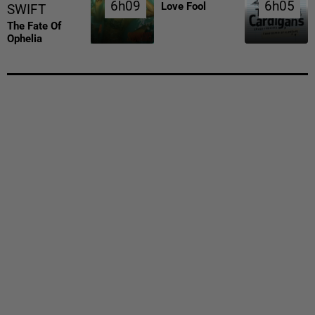
6h09
6h09
6h05
6h05
Love Fool
SWIFT
The Fate Of
Ophelia