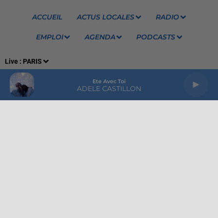
ACCUEIL
ACTUS LOCALES
RADIO
EMPLOI
AGENDA
PODCASTS
Live :
PARIS
Ete Avec Toi
ADELE CASTILLON
MENTIONS LEGALES
RÈGLEMENT DES JEUX
CONTACTEZ NOUS
VOTRE PUBLICITÉ SUR EVASION
GROUPE HPI
Plan du site
Archives
2026
2025
2024
2023
2022