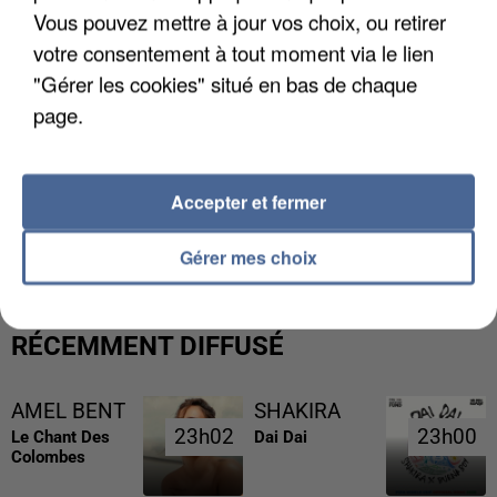
Vous pouvez mettre à jour vos choix, ou retirer
votre consentement à tout moment via le lien
"Gérer les cookies" situé en bas de chaque
page.
Accepter et fermer
L’UN DES FONDATEURS SUPPOSÉS DE LA DZ
MAFIA INTERPELLÉ EN ALGÉRIE
Gérer mes choix
RÉCEMMENT DIFFUSÉ
AMEL BENT
SHAKIRA
23h02
23h02
23h00
23h00
Le Chant Des
Dai Dai
Colombes