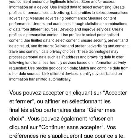
your consent and/or our legitimate interest: Store and/or access
information on a device; Use limited data to select advertising; Create
profiles for personalised advertising; Use profiles to select personalised
advertising; Measure advertising performance; Measure content
performance; Understand audiences through statistics or combinations
of data from different sources; Develop and improve services; Create
profiles to personalise content; Use profiles to select personalised
content; Use limited data to select content; Ensure security, prevent and
detect fraud, and fix errors; Deliver and present advertising and content;
Save and communicate privacy choices. These technologies may
process personal data such as IP address and browsing data to offer
following functionalities: Identify devices based on information actively
requested; Use precise geolocation data; Match and combine data from
other data sources; Link different devices; Identify devices based on
APRÈS TOUTES CES CANICULES, LES REFUGES
information transmitted automatically.
DE FAUNE SAUVAGE SONT...
Vous pouvez accepter en cliquant sur "Accepter
et fermer", ou affiner en sélectionnant les
finalités et/ou partenaires dans "Gérer mes
choix". Vous pouvez également refuser en
cliquant sur "Continuer sans accepter". Vos
préférences ne s'appliqueront que pour ce site.