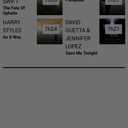
7h33
7h33
7h27
7h27
Parapluie
SWIFT
The Fate Of
Ophelia
HARRY
DAVID
7h24
7h24
7h21
7h21
STYLES
GUETTA &
As It Was
JENNIFER
LOPEZ
Save Me Tonight