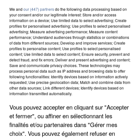
We and
our (447) partners
do the following data processing based on
your consent and/or our legitimate interest: Store and/or access
information on a device; Use limited data to select advertising; Create
profiles for personalised advertising; Use profiles to select personalised
advertising; Measure advertising performance; Measure content
performance; Understand audiences through statistics or combinations
of data from different sources; Develop and improve services; Create
profiles to personalise content; Use profiles to select personalised
content; Use limited data to select content; Ensure security, prevent and
detect fraud, and fix errors; Deliver and present advertising and content;
Save and communicate privacy choices. These technologies may
process personal data such as IP address and browsing data to offer
following functionalities: Identify devices based on information actively
requested; Use precise geolocation data; Match and combine data from
other data sources; Link different devices; Identify devices based on
APRÈS TOUTES CES CANICULES, LES REFUGES
information transmitted automatically.
DE FAUNE SAUVAGE SONT...
Vous pouvez accepter en cliquant sur "Accepter
et fermer", ou affiner en sélectionnant les
finalités et/ou partenaires dans "Gérer mes
choix". Vous pouvez également refuser en