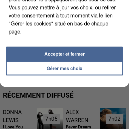
Vous pouvez mettre à jour vos choix, ou retirer
votre consentement à tout moment via le lien
"Gérer les cookies" situé en bas de chaque
page.
Accepter et fermer
UN SECOND CADRE DE LA DZ MAFIA
INTERPELLÉ EN ALGÉRIE
Gérer mes choix
RÉCEMMENT DIFFUSÉ
DONNA
ALEX
7h05
7h05
7h02
7h02
LEWIS
WARREN
I Love You
Fever Dream