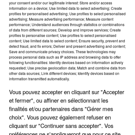
your consent and/or our legitimate interest: Store and/or access
information on a device; Use limited data to select advertising; Create
profiles for personalised advertising; Use profiles to select personalised
advertising; Measure advertising performance; Measure content
performance; Understand audiences through statistics or combinations
of data from different sources; Develop and improve services; Create
profiles to personalise content; Use profiles to select personalised
content; Use limited data to select content; Ensure security, prevent and
detect fraud, and fix errors; Deliver and present advertising and content;
Save and communicate privacy choices. These technologies may
process personal data such as IP address and browsing data to offer
following functionalities: Identify devices based on information actively
requested; Use precise geolocation data; Match and combine data from
other data sources; Link different devices; Identify devices based on
information transmitted automatically.
L’UN DES FONDATEURS SUPPOSÉS DE LA DZ
MAFIA INTERPELLÉ EN ALGÉRIE
Vous pouvez accepter en cliquant sur "Accepter
et fermer", ou affiner en sélectionnant les
finalités et/ou partenaires dans "Gérer mes
choix". Vous pouvez également refuser en
cliquant sur "Continuer sans accepter". Vos
préférences ne s'appliqueront que pour ce site.