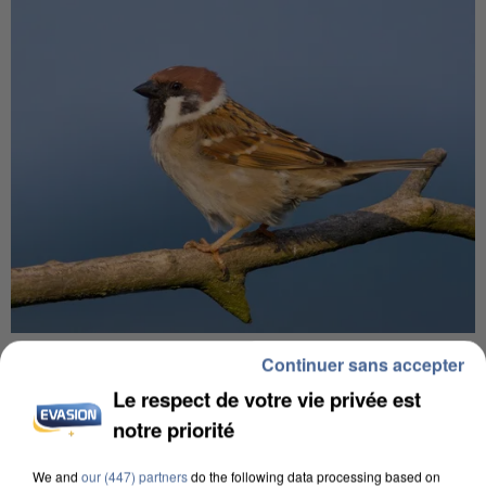
APRÈS TOUTES CES CANICULES, LES REFUGES
Continuer sans accepter
DE FAUNE SAUVAGE SONT...
Le respect de votre vie privée est
notre priorité
We and
our (447) partners
do the following data processing based on