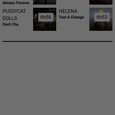
Always Forever
PUSSYCAT
HELENA
6h56
6h56
6h53
6h53
Tout A Changé
DOLLS
Don't Cha