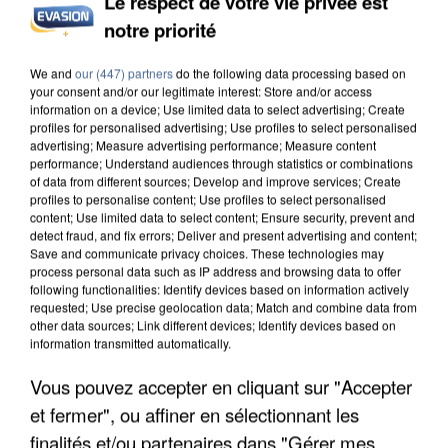
Le respect de votre vie privée est
notre priorité
INCENDIES : L’ÎLE-DE-FRANCE LANCE UN ÉLAN
DE SOLIDARITÉ AVEC LES...
We and
our (447) partners
do the following data processing based on
your consent and/or our legitimate interest: Store and/or access
information on a device; Use limited data to select advertising; Create
profiles for personalised advertising; Use profiles to select personalised
advertising; Measure advertising performance; Measure content
performance; Understand audiences through statistics or combinations
of data from different sources; Develop and improve services; Create
profiles to personalise content; Use profiles to select personalised
content; Use limited data to select content; Ensure security, prevent and
detect fraud, and fix errors; Deliver and present advertising and content;
Save and communicate privacy choices. These technologies may
process personal data such as IP address and browsing data to offer
following functionalities: Identify devices based on information actively
requested; Use precise geolocation data; Match and combine data from
other data sources; Link different devices; Identify devices based on
information transmitted automatically.
Vous pouvez accepter en cliquant sur "Accepter
et fermer", ou affiner en sélectionnant les
APRÈS TOUTES CES CANICULES, LES REFUGES
finalités et/ou partenaires dans "Gérer mes