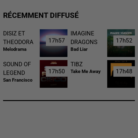
RÉCEMMENT DIFFUSÉ
DISIZ ET
IMAGINE
17h57
17h57
17h52
17h52
THEODORA
DRAGONS
Melodrama
Bad Liar
SOUND OF
TIBZ
17h50
17h50
17h48
17h48
Take Me Away
LEGEND
San Francisco