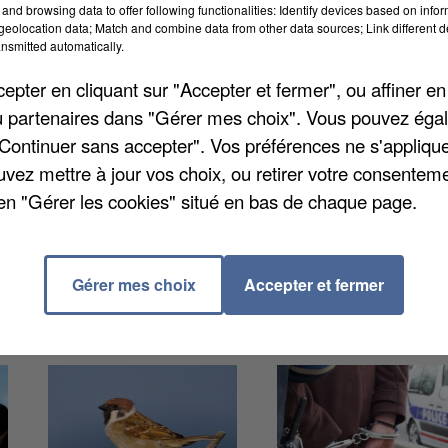
and browsing data to offer following functionalities: Identify devices based on infor
eolocation data; Match and combine data from other data sources; Link different de
nsmitted automatically.
pter en cliquant sur "Accepter et fermer", ou affiner en
/ou partenaires dans "Gérer mes choix". Vous pouvez éga
"Continuer sans accepter". Vos préférences ne s'appliqu
 l'Oise la semaine prochaine ! Il a annoncé sa venue
uvez mettre à jour vos choix, ou retirer votre consenteme
pour l'instant, comme à son habitude, n'a pas encore
en "Gérer les cookies" situé en bas de chaque page.
stera secret jusqu'au dernier moment pour ne pas attir
ois, il s'était produit dans une propriété privée d'Ars
Gérer mes choix
Accepter et fermer