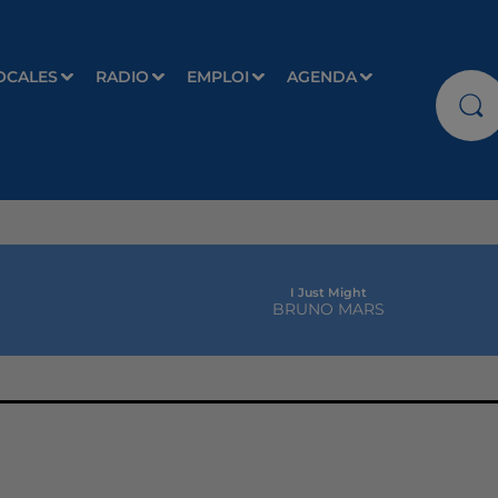
OCALES
RADIO
EMPLOI
AGENDA
I Just Might
BRUNO MARS