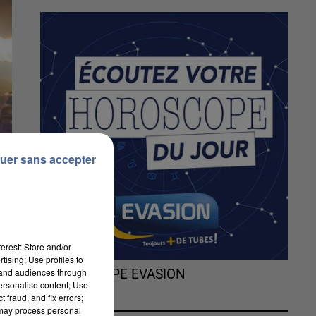
uer sans accepter
erest: Store and/or
tising; Use profiles to
tand audiences through
L'HOROSCOPE EVASION
personalise content; Use
 fraud, and fix errors;
 may process personal