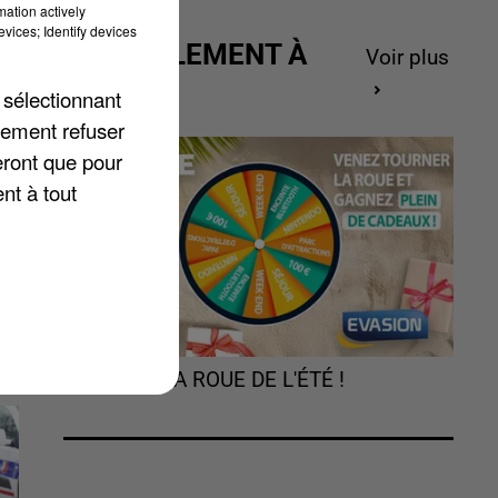
mation actively
vices; Identify devices
ACTUELLEMENT À
Voir plus
GAGNER
 sélectionnant
lement refuser
eront que pour
nt à tout
er
y.
TOURNEZ LA ROUE DE L'ÉTÉ !