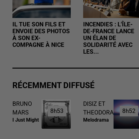
IL TUE SON FILS ET
INCENDIES : L’ÎLE-
ENVOIE DES PHOTOS
DE-FRANCE LANCE
À SON EX-
UN ÉLAN DE
COMPAGNE À NICE
SOLIDARITÉ AVEC
LES...
RÉCEMMENT DIFFUSÉ
BRUNO
DISIZ ET
8h53
8h53
8h52
8h52
MARS
THEODORA
I Just Might
Melodrama