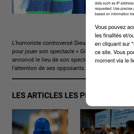
data such as IP address 
requested; Use precise g
based on information tra
Vous pouvez acce
les finalités et
en cliquant sur 
L'humoriste controversé Dieudonné attendu dans
ce site. Vous po
pour jouer son spectacle « Gilets jaunes » mais 
moment via le li
annoncé le lieu de son spectacle. Un lieu qui re
l'attention de ses opposants. Les deux dernières f
LES ARTICLES LES PLUS VUS