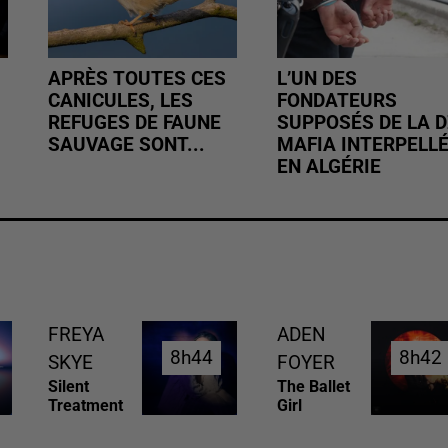
APRÈS TOUTES CES
L’UN DES
CANICULES, LES
FONDATEURS
REFUGES DE FAUNE
SUPPOSÉS DE LA D
SAUVAGE SONT...
MAFIA INTERPELL
EN ALGÉRIE
FREYA
ADEN
8h44
8h44
8h42
8h42
SKYE
FOYER
Silent
The Ballet
Treatment
Girl