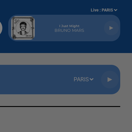
Live :
PARIS
I Just Might
BRUNO MARS
PARIS