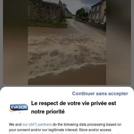
UNE TOURISTE DE L’OISE EMPORTÉE PAR UNE
Continuer sans accepter
COULÉE DE BOUE EN HAUTE-SAVOIE
Le respect de votre vie privée est
notre priorité
We and
our (447) partners
do the following data processing based on
your consent and/or our legitimate interest: Store and/or access