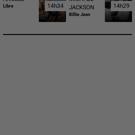
14h34
14h34
14h29
14h29
Libre
JACKSON
Billie Jean