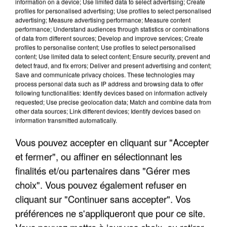
information on a device; Use limited data to select advertising; Create
profiles for personalised advertising; Use profiles to select personalised
advertising; Measure advertising performance; Measure content
performance; Understand audiences through statistics or combinations
of data from different sources; Develop and improve services; Create
profiles to personalise content; Use profiles to select personalised
content; Use limited data to select content; Ensure security, prevent and
detect fraud, and fix errors; Deliver and present advertising and content;
Save and communicate privacy choices. These technologies may
process personal data such as IP address and browsing data to offer
following functionalities: Identify devices based on information actively
requested; Use precise geolocation data; Match and combine data from
other data sources; Link different devices; Identify devices based on
information transmitted automatically.
LES DONNÉES DE 300 000 CLIENTS DÉROBÉES À
INTERMARCHÉ APRÈS UNE...
Vous pouvez accepter en cliquant sur "Accepter
et fermer", ou affiner en sélectionnant les
finalités et/ou partenaires dans "Gérer mes
choix". Vous pouvez également refuser en
cliquant sur "Continuer sans accepter". Vos
préférences ne s'appliqueront que pour ce site.