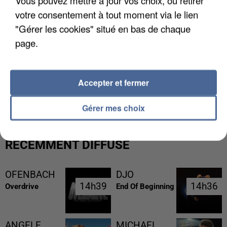
Vous pouvez mettre à jour vos choix, ou retirer
votre consentement à tout moment via le lien
"Gérer les cookies" situé en bas de chaque
page.
Accepter et fermer
LES FRANÇAIS, FANS DE LA FLEMME
Gérer mes choix
RÉCEMMENT DIFFUSÉ
OFENBACH
DJO
14h39
14h39
14h36
14h36
Overdrive
End Of Beginning
ANGELE
MICHAEL