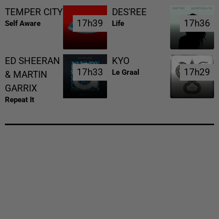
TEMPER CITY
DES'REE
17h39
17h39
17h36
17h36
Self Aware
Life
ED SHEERAN
KYO
17h33
17h33
17h29
17h29
Le Graal
& MARTIN
GARRIX
Repeat It