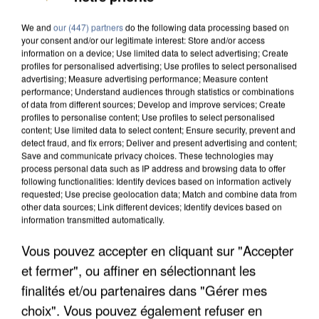
We and
our (447) partners
do the following data processing based on
your consent and/or our legitimate interest: Store and/or access
information on a device; Use limited data to select advertising; Create
profiles for personalised advertising; Use profiles to select personalised
advertising; Measure advertising performance; Measure content
performance; Understand audiences through statistics or combinations
of data from different sources; Develop and improve services; Create
profiles to personalise content; Use profiles to select personalised
content; Use limited data to select content; Ensure security, prevent and
detect fraud, and fix errors; Deliver and present advertising and content;
Save and communicate privacy choices. These technologies may
process personal data such as IP address and browsing data to offer
following functionalities: Identify devices based on information actively
requested; Use precise geolocation data; Match and combine data from
other data sources; Link different devices; Identify devices based on
information transmitted automatically.
APRÈS TOUTES CES CANICULES, LES REFUGES
Vous pouvez accepter en cliquant sur "Accepter
DE FAUNE SAUVAGE SONT...
et fermer", ou affiner en sélectionnant les
finalités et/ou partenaires dans "Gérer mes
choix". Vous pouvez également refuser en