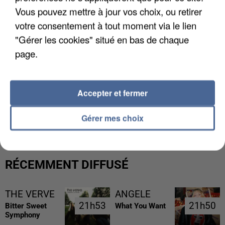
Vous pouvez mettre à jour vos choix, ou retirer
votre consentement à tout moment via le lien
"Gérer les cookies" situé en bas de chaque
page.
Accepter et fermer
LES FRANÇAIS, FANS DE LA FLEMME
Gérer mes choix
RÉCEMMENT DIFFUSÉ
THE VERVE
ANGELE
21h53
21h53
21h50
21h50
Bitter Sweet
What You Want
Symphony