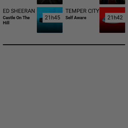
ED SHEERAN
TEMPER CITY
21h45
21h45
21h42
21h42
Castle On The
Self Aware
Hill