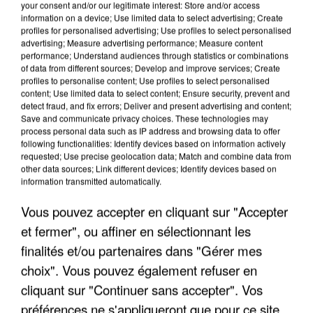
your consent and/or our legitimate interest: Store and/or access
information on a device; Use limited data to select advertising; Create
profiles for personalised advertising; Use profiles to select personalised
advertising; Measure advertising performance; Measure content
performance; Understand audiences through statistics or combinations
of data from different sources; Develop and improve services; Create
profiles to personalise content; Use profiles to select personalised
content; Use limited data to select content; Ensure security, prevent and
detect fraud, and fix errors; Deliver and present advertising and content;
Save and communicate privacy choices. These technologies may
process personal data such as IP address and browsing data to offer
following functionalities: Identify devices based on information actively
requested; Use precise geolocation data; Match and combine data from
other data sources; Link different devices; Identify devices based on
information transmitted automatically.
LES DONNÉES DE 300 000 CLIENTS DÉROBÉES À
Vous pouvez accepter en cliquant sur "Accepter
INTERMARCHÉ APRÈS UNE...
et fermer", ou affiner en sélectionnant les
finalités et/ou partenaires dans "Gérer mes
choix". Vous pouvez également refuser en
cliquant sur "Continuer sans accepter". Vos
préférences ne s'appliqueront que pour ce site.