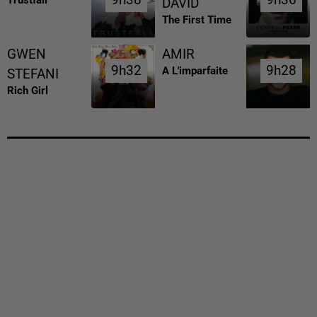
9h38
9h38
9h36
9h36
Trustfall
DAVID
The First Time
GWEN
AMIR
9h32
9h32
9h28
9h28
A L'imparfaite
STEFANI
Rich Girl