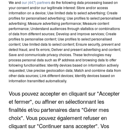
We and
our (447) partners
do the following data processing based on
your consent and/or our legitimate interest: Store and/or access
information on a device; Use limited data to select advertising; Create
profiles for personalised advertising; Use profiles to select personalised
advertising; Measure advertising performance; Measure content
performance; Understand audiences through statistics or combinations
of data from different sources; Develop and improve services; Create
profiles to personalise content; Use profiles to select personalised
content; Use limited data to select content; Ensure security, prevent and
detect fraud, and fix errors; Deliver and present advertising and content;
Save and communicate privacy choices. These technologies may
process personal data such as IP address and browsing data to offer
following functionalities: Identify devices based on information actively
requested; Use precise geolocation data; Match and combine data from
other data sources; Link different devices; Identify devices based on
information transmitted automatically.
L’UN DES FONDATEURS SUPPOSÉS DE LA DZ
Vous pouvez accepter en cliquant sur "Accepter
MAFIA INTERPELLÉ EN ALGÉRIE
et fermer", ou affiner en sélectionnant les
finalités et/ou partenaires dans "Gérer mes
choix". Vous pouvez également refuser en
cliquant sur "Continuer sans accepter". Vos