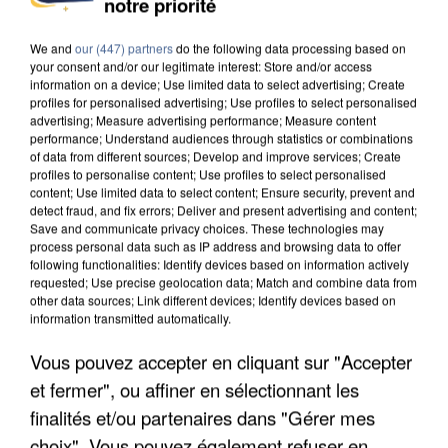
notre priorité
DE SOLIDARITÉ AVEC LES...
We and
our (447) partners
do the following data processing based on
your consent and/or our legitimate interest: Store and/or access
information on a device; Use limited data to select advertising; Create
profiles for personalised advertising; Use profiles to select personalised
advertising; Measure advertising performance; Measure content
performance; Understand audiences through statistics or combinations
of data from different sources; Develop and improve services; Create
profiles to personalise content; Use profiles to select personalised
content; Use limited data to select content; Ensure security, prevent and
detect fraud, and fix errors; Deliver and present advertising and content;
Save and communicate privacy choices. These technologies may
process personal data such as IP address and browsing data to offer
following functionalities: Identify devices based on information actively
requested; Use precise geolocation data; Match and combine data from
other data sources; Link different devices; Identify devices based on
information transmitted automatically.
Vous pouvez accepter en cliquant sur "Accepter
APRÈS TOUTES CES CANICULES, LES REFUGES
et fermer", ou affiner en sélectionnant les
DE FAUNE SAUVAGE SONT...
finalités et/ou partenaires dans "Gérer mes
choix". Vous pouvez également refuser en