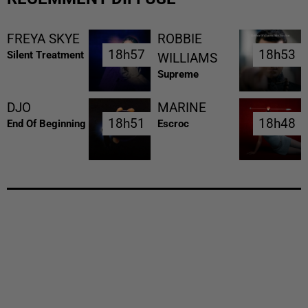
FREYA SKYE
ROBBIE
18h57
18h57
18h53
18h53
Silent Treatment
WILLIAMS
Supreme
DJO
MARINE
18h51
18h51
18h48
18h48
End Of Beginning
Escroc