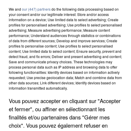
We and
our (447) partners
do the following data processing based on
your consent and/or our legitimate interest: Store and/or access
information on a device; Use limited data to select advertising; Create
profiles for personalised advertising; Use profiles to select personalised
advertising; Measure advertising performance; Measure content
performance; Understand audiences through statistics or combinations
of data from different sources; Develop and improve services; Create
profiles to personalise content; Use profiles to select personalised
content; Use limited data to select content; Ensure security, prevent and
detect fraud, and fix errors; Deliver and present advertising and content;
Save and communicate privacy choices. These technologies may
process personal data such as IP address and browsing data to offer
following functionalities: Identify devices based on information actively
requested; Use precise geolocation data; Match and combine data from
other data sources; Link different devices; Identify devices based on
information transmitted automatically.
Vous pouvez accepter en cliquant sur "Accepter
UNE TOURISTE DE L’OISE EMPORTÉE PAR UNE
COULÉE DE BOUE EN HAUTE-SAVOIE
et fermer", ou affiner en sélectionnant les
finalités et/ou partenaires dans "Gérer mes
choix". Vous pouvez également refuser en