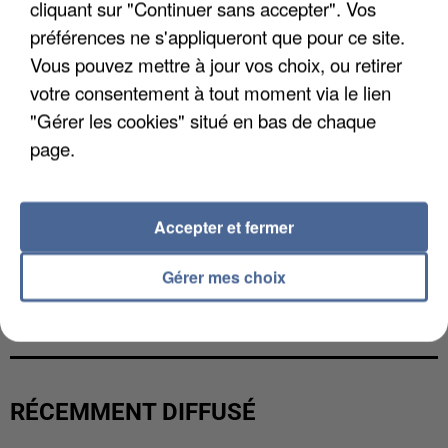
cliquant sur "Continuer sans accepter". Vos
préférences ne s'appliqueront que pour ce site.
Vous pouvez mettre à jour vos choix, ou retirer
votre consentement à tout moment via le lien
"Gérer les cookies" situé en bas de chaque
page.
Accepter et fermer
Gérer mes choix
LES DONNÉES DE 300 000 CLIENTS DÉROBÉES À
INTERMARCHÉ APRÈS UNE...
RÉCEMMENT DIFFUSÉ