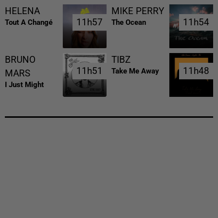
HELENA
MIKE PERRY
11h57
11h57
11h54
11h54
Tout A Changé
The Ocean
BRUNO
TIBZ
11h51
11h51
11h48
11h48
Take Me Away
MARS
I Just Might