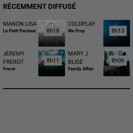
RÉCEMMENT DIFFUSÉ
MANON LISA
COLDPLAY
8h18
8h18
8h13
8h13
Le Petit Pecheur
We Pray
JEREMY
MARY J
8h11
8h11
8h06
8h06
FREROT
BLIGE
Frerot
Family Affair