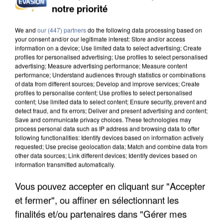
notre priorité
UN SECOND CADRE DE LA DZ MAFIA
INTERPELLÉ EN ALGÉRIE
We and
our (447) partners
do the following data processing based on
your consent and/or our legitimate interest: Store and/or access
information on a device; Use limited data to select advertising; Create
profiles for personalised advertising; Use profiles to select personalised
advertising; Measure advertising performance; Measure content
performance; Understand audiences through statistics or combinations
of data from different sources; Develop and improve services; Create
profiles to personalise content; Use profiles to select personalised
content; Use limited data to select content; Ensure security, prevent and
detect fraud, and fix errors; Deliver and present advertising and content;
Save and communicate privacy choices. These technologies may
process personal data such as IP address and browsing data to offer
following functionalities: Identify devices based on information actively
requested; Use precise geolocation data; Match and combine data from
other data sources; Link different devices; Identify devices based on
information transmitted automatically.
Vous pouvez accepter en cliquant sur "Accepter
et fermer", ou affiner en sélectionnant les
UNE TOURISTE DE L’OISE EMPORTÉE PAR UNE
COULÉE DE BOUE EN HAUTE-SAVOIE
finalités et/ou partenaires dans "Gérer mes