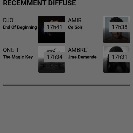
RÉCEMMENT DIFFUSÉ
DJO
AMIR
17h41
17h41
17h38
17h38
End Of Beginning
Ce Soir
ONE T
AMBRE
17h34
17h34
17h31
17h31
The Magic Key
Jme Demande