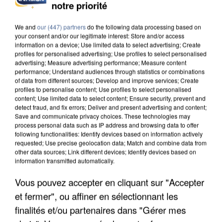
L’UN DES FONDATEURS SUPPOSÉS DE LA DZ
notre priorité
MAFIA INTERPELLÉ EN ALGÉRIE
We and
our (447) partners
do the following data processing based on
your consent and/or our legitimate interest: Store and/or access
information on a device; Use limited data to select advertising; Create
profiles for personalised advertising; Use profiles to select personalised
advertising; Measure advertising performance; Measure content
performance; Understand audiences through statistics or combinations
of data from different sources; Develop and improve services; Create
profiles to personalise content; Use profiles to select personalised
content; Use limited data to select content; Ensure security, prevent and
detect fraud, and fix errors; Deliver and present advertising and content;
Save and communicate privacy choices. These technologies may
process personal data such as IP address and browsing data to offer
following functionalities: Identify devices based on information actively
requested; Use precise geolocation data; Match and combine data from
other data sources; Link different devices; Identify devices based on
information transmitted automatically.
Vous pouvez accepter en cliquant sur "Accepter
UN SECOND CADRE DE LA DZ MAFIA
et fermer", ou affiner en sélectionnant les
INTERPELLÉ EN ALGÉRIE
finalités et/ou partenaires dans "Gérer mes