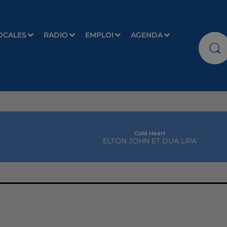
OCALES
RADIO
EMPLOI
AGENDA
Cold Heart
ELTON JOHN ET DUA LIPA