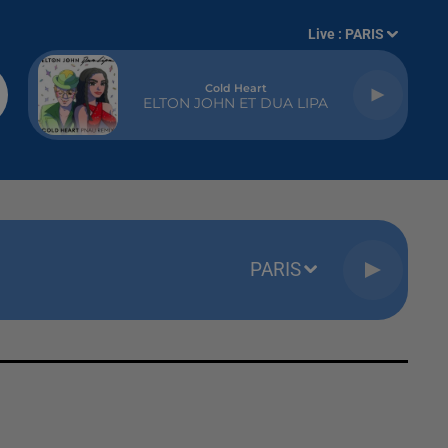
Live :
PARIS
Cold Heart
ELTON JOHN ET DUA LIPA
PARIS