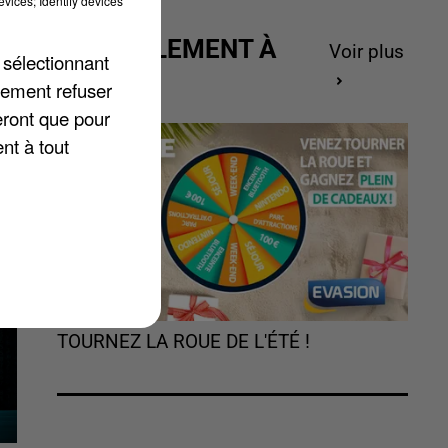
vices; Identify devices
ACTUELLEMENT À
Voir plus
 sélectionnant
et
GAGNER
lement refuser
eront que pour
nt à tout
TOURNEZ LA ROUE DE L'ÉTÉ !