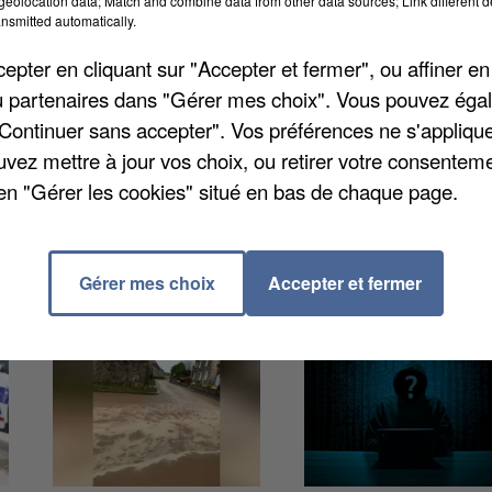
eolocation data; Match and combine data from other data sources; Link different de
nsmitted automatically.
pter en cliquant sur "Accepter et fermer", ou affiner en
heures dans un champ situé entre la route de Villers 
/ou partenaires dans "Gérer mes choix". Vous pouvez éga
e le maire de la commune a contacté le service de
"Continuer sans accepter". Vos préférences ne s'appliqu
s prochains jours. Ces obus dateraient de la Première
uvez mettre à jour vos choix, ou retirer votre consenteme
e en attendant leur destruction.
en "Gérer les cookies" situé en bas de chaque page.
Gérer mes choix
Accepter et fermer