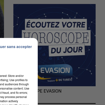
uer sans accepter
erest: Store and/or
tising; Use profiles to
tand audiences through
personalise content; Use
L'HOROSCOPE EVASION
 fraud, and fix errors;
 may process personal
mation actively