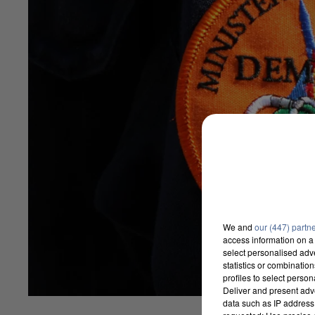
We and
our (447) partn
access information on a 
select personalised ad
statistics or combinatio
profiles to select person
Deliver and present adv
data such as IP address 