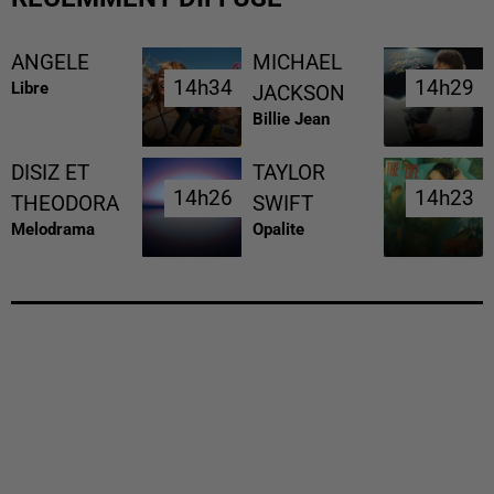
ANGELE
MICHAEL
14h34
14h34
14h29
14h29
Libre
JACKSON
Billie Jean
DISIZ ET
TAYLOR
14h26
14h26
14h23
14h23
THEODORA
SWIFT
Melodrama
Opalite