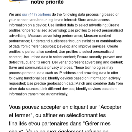
notre priorité
UNE TOURISTE DE L’OISE EMPORTÉE PAR UNE
COULÉE DE BOUE EN HAUTE-SAVOIE
We and
our (447) partners
do the following data processing based on
your consent and/or our legitimate interest: Store and/or access
information on a device; Use limited data to select advertising; Create
profiles for personalised advertising; Use profiles to select personalised
advertising; Measure advertising performance; Measure content
performance; Understand audiences through statistics or combinations
of data from different sources; Develop and improve services; Create
profiles to personalise content; Use profiles to select personalised
content; Use limited data to select content; Ensure security, prevent and
detect fraud, and fix errors; Deliver and present advertising and content;
Save and communicate privacy choices. These technologies may
process personal data such as IP address and browsing data to offer
following functionalities: Identify devices based on information actively
requested; Use precise geolocation data; Match and combine data from
other data sources; Link different devices; Identify devices based on
information transmitted automatically.
Vous pouvez accepter en cliquant sur "Accepter
et fermer", ou affiner en sélectionnant les
LES DONNÉES DE 300 000 CLIENTS DÉROBÉES À
finalités et/ou partenaires dans "Gérer mes
INTERMARCHÉ APRÈS UNE...
choix". Vous pouvez également refuser en