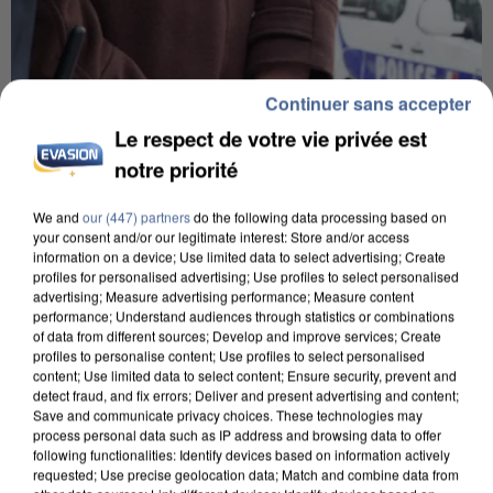
Continuer sans accepter
Le respect de votre vie privée est
notre priorité
We and
our (447) partners
do the following data processing based on
your consent and/or our legitimate interest: Store and/or access
information on a device; Use limited data to select advertising; Create
profiles for personalised advertising; Use profiles to select personalised
advertising; Measure advertising performance; Measure content
performance; Understand audiences through statistics or combinations
L’UN DES FONDATEURS SUPPOSÉS DE LA DZ
of data from different sources; Develop and improve services; Create
MAFIA INTERPELLÉ EN ALGÉRIE
profiles to personalise content; Use profiles to select personalised
content; Use limited data to select content; Ensure security, prevent and
detect fraud, and fix errors; Deliver and present advertising and content;
Save and communicate privacy choices. These technologies may
process personal data such as IP address and browsing data to offer
following functionalities: Identify devices based on information actively
requested; Use precise geolocation data; Match and combine data from