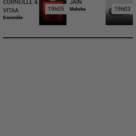
CORNEILLE &
JAIN
19h05
19h05
19h03
19h03
Makeba
VITAA
Ensemble