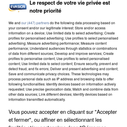
Le respect de votre vie privée est
notre priorité
L’UN DES FONDATEURS SUPPOSÉS DE LA DZ
MAFIA INTERPELLÉ EN ALGÉRIE
We and
our (447) partners
do the following data processing based on
your consent and/or our legitimate interest: Store and/or access
information on a device; Use limited data to select advertising; Create
profiles for personalised advertising; Use profiles to select personalised
advertising; Measure advertising performance; Measure content
performance; Understand audiences through statistics or combinations
of data from different sources; Develop and improve services; Create
profiles to personalise content; Use profiles to select personalised
content; Use limited data to select content; Ensure security, prevent and
detect fraud, and fix errors; Deliver and present advertising and content;
Save and communicate privacy choices. These technologies may
process personal data such as IP address and browsing data to offer
following functionalities: Identify devices based on information actively
requested; Use precise geolocation data; Match and combine data from
other data sources; Link different devices; Identify devices based on
information transmitted automatically.
Vous pouvez accepter en cliquant sur "Accepter
et fermer", ou affiner en sélectionnant les
UN SECOND CADRE DE LA DZ MAFIA