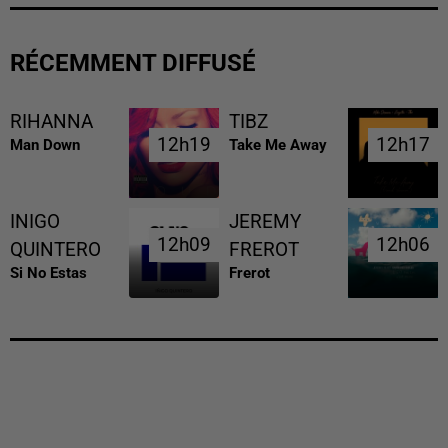
RÉCEMMENT DIFFUSÉ
RIHANNA
TIBZ
12h19
12h19
12h17
12h17
Man Down
Take Me Away
INIGO
JEREMY
12h09
12h09
12h06
12h06
QUINTERO
FREROT
Si No Estas
Frerot