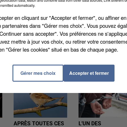
eolocation data; Match and combine data from other data sources; Link different de
nsmitted automatically.
nt. La décision a été prise hier par la préfète. On
on du centre de secours de Puiselet-le-Marais qui da
pter en cliquant sur "Accepter et fermer", ou affiner en
 va lui aussi être remis en état. Parmi les
/ou partenaires dans "Gérer mes choix". Vous pouvez éga
a-Forêt avec la réfection du sol du gymnase ou encor
"Continuer sans accepter". Vos préférences ne s'appliqu
uvez mettre à jour vos choix, ou retirer votre consenteme
en "Gérer les cookies" situé en bas de chaque page.
Gérer mes choix
Accepter et fermer
APRÈS TOUTES CES
L’UN DES