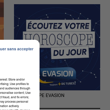
uer sans accepter
erest: Store and/or
tising; Use profiles to
tand audiences through
personalise content; Use
L'HOROSCOPE EVASION
 fraud, and fix errors;
 may process personal
mation actively