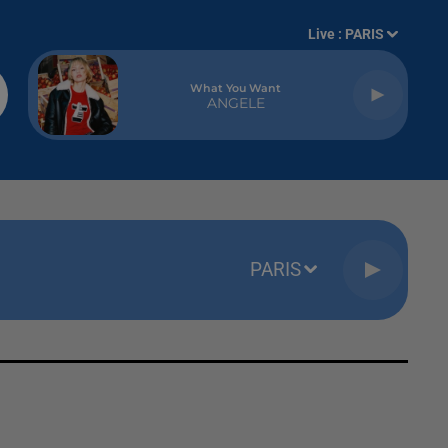
Live :
PARIS
What You Want
ANGELE
PARIS