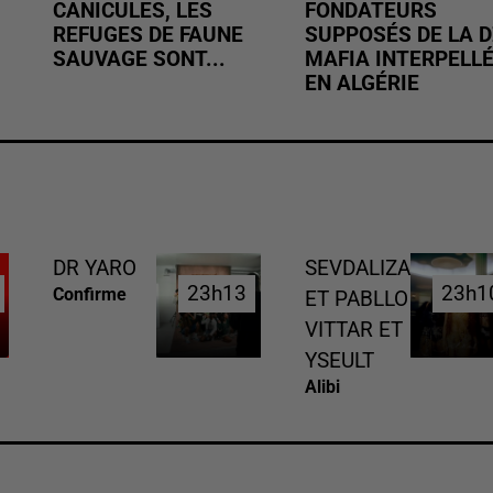
CANICULES, LES
FONDATEURS
REFUGES DE FAUNE
SUPPOSÉS DE LA D
SAUVAGE SONT...
MAFIA INTERPELL
EN ALGÉRIE
DR YARO
SEVDALIZA
23h13
23h13
23h1
23h1
Confirme
ET PABLLO
VITTAR ET
YSEULT
Alibi