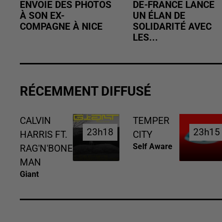
ENVOIE DES PHOTOS
DE-FRANCE LANCE
À SON EX-
UN ÉLAN DE
COMPAGNE À NICE
SOLIDARITÉ AVEC
LES...
RÉCEMMENT DIFFUSÉ
CALVIN
TEMPER
23h18
23h18
23h15
23h15
HARRIS FT.
CITY
Self Aware
RAG'N'BONE
MAN
Giant