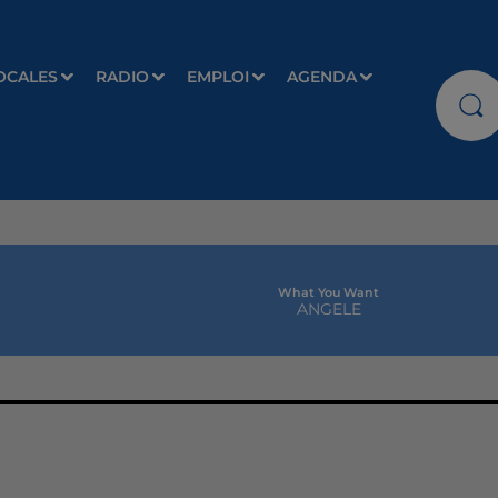
OCALES
RADIO
EMPLOI
AGENDA
What You Want
ANGELE