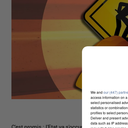
We and
our (447) partn
access information on a 
select personalised ad
statistics or combinatio
profiles to select person
Deliver and present adv
data such as IP address 
C'est promis : l'Etat va s'occuper du Sud de l'Es