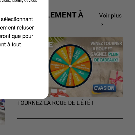
vices; Identify devices
ACTUELLEMENT À
Voir plus
te
 sélectionnant
GAGNER
lement refuser
e
eront que pour
nt à tout
TOURNEZ LA ROUE DE L'ÉTÉ !