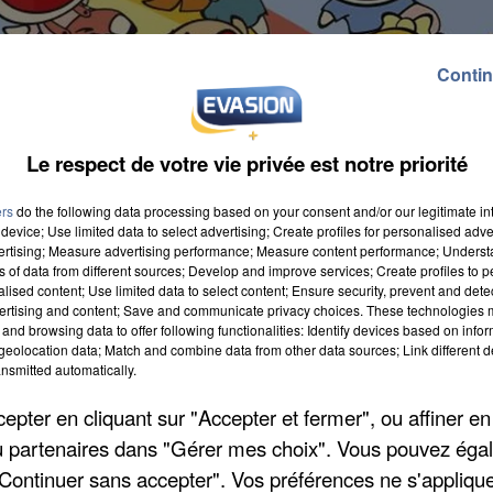
Contin
Le respect de votre vie privée est notre priorité
ers
do the following data processing based on your consent and/or our legitimate int
device; Use limited data to select advertising; Create profiles for personalised adver
vertising; Measure advertising performance; Measure content performance; Unders
ns of data from different sources; Develop and improve services; Create profiles to 
alised content; Use limited data to select content; Ensure security, prevent and detect
x jours dans le parc de la mairie de Gif-sur-Yvette.
ertising and content; Save and communicate privacy choices. These technologies
gonflables immenses dont le très drôle Bubble foot,
and browsing data to offer following functionalities: Identify devices based on infor
eolocation data; Match and combine data from other data sources; Link different de
des spectacles comme Juicy Lucy Circus Show et Léger
nsmitted automatically.
di à 19h dimanche.
pter en cliquant sur "Accepter et fermer", ou affiner en
/ou partenaires dans "Gérer mes choix". Vous pouvez éga
"Continuer sans accepter". Vos préférences ne s'appliqu