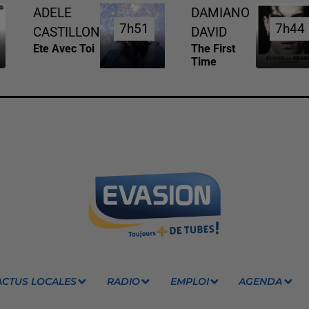
ADELE
DAMIANO
7h51
7h51
7h44
7h44
CASTILLON
DAVID
Ete Avec Toi
The First
Time
ACTUS LOCALES
RADIO
EMPLOI
AGENDA