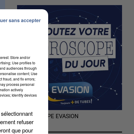
uer sans accepter
erest: Store and/or
tising; Use profiles to
tand audiences through
personalise content; Use
 fraud, and fix errors;
 may process personal
mation actively
vices; Identify devices
 sélectionnant
L'HOROSCOPE EVASION
lement refuser
eront que pour