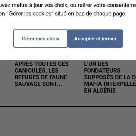
uvez mettre à jour vos choix, ou retirer votre consenteme
en "Gérer les cookies" situé en bas de chaque page.
Gérer mes choix
Accepter et fermer
APRÈS TOUTES CES
L’UN DES
CANICULES, LES
FONDATEURS
REFUGES DE FAUNE
SUPPOSÉS DE LA D
SAUVAGE SONT...
MAFIA INTERPELL
EN ALGÉRIE