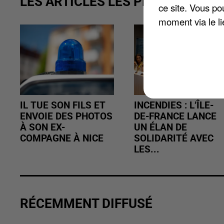
LES ARTICLES LES PLUS VUS
ce site. Vous po
moment via le li
IL TUE SON FILS ET
INCENDIES : L’ÎLE-
ENVOIE DES PHOTOS
DE-FRANCE LANCE
À SON EX-
UN ÉLAN DE
COMPAGNE À NICE
SOLIDARITÉ AVEC
LES...
RÉCEMMENT DIFFUSÉ