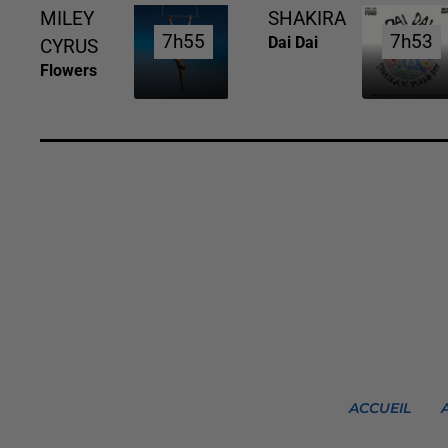
MILEY
SHAKIRA
7h55
7h55
7h53
7h53
Dai Dai
CYRUS
Flowers
ACCUEIL