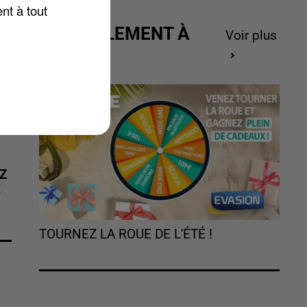
nt à tout
ACTUELLEMENT À
Voir plus
GAGNER
Z
É
TOURNEZ LA ROUE DE L'ÉTÉ !