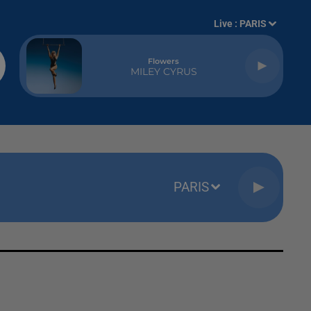
Live :
PARIS
Flowers
MILEY CYRUS
PARIS