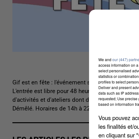
We and
our (447) partn
access information on a 
select personalised ad
statistics or combinatio
profiles to select person
Gif est en fête : l'événement se déroulera sur deu
Deliver and present adv
L'entrée est libre pour 48 heures de structures 
data such as IP address 
requested; Use precise g
d'activités et d'ateliers dont du street-art, et 
based on information tra
Démêlé. Horaires de 14h à 22h le samedi, et mi
Vous pouvez acce
les finalités et
en cliquant sur 