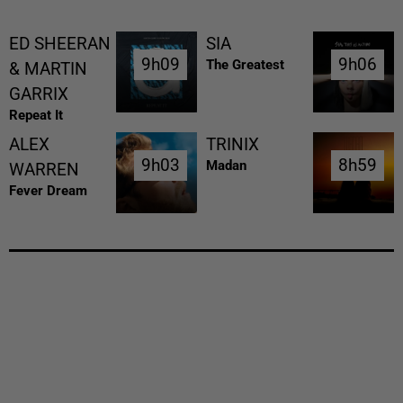
ED SHEERAN
SIA
9h09
9h09
9h06
9h06
The Greatest
& MARTIN
GARRIX
Repeat It
ALEX
TRINIX
9h03
9h03
8h59
8h59
Madan
WARREN
Fever Dream