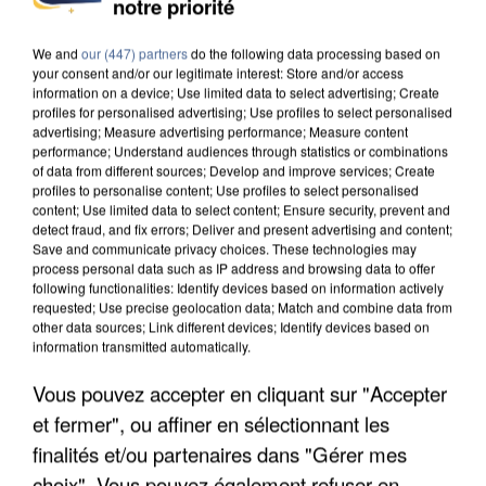
notre priorité
DE SOLIDARITÉ AVEC LES...
We and
our (447) partners
do the following data processing based on
your consent and/or our legitimate interest: Store and/or access
information on a device; Use limited data to select advertising; Create
profiles for personalised advertising; Use profiles to select personalised
advertising; Measure advertising performance; Measure content
performance; Understand audiences through statistics or combinations
of data from different sources; Develop and improve services; Create
profiles to personalise content; Use profiles to select personalised
content; Use limited data to select content; Ensure security, prevent and
detect fraud, and fix errors; Deliver and present advertising and content;
Save and communicate privacy choices. These technologies may
process personal data such as IP address and browsing data to offer
following functionalities: Identify devices based on information actively
requested; Use precise geolocation data; Match and combine data from
other data sources; Link different devices; Identify devices based on
information transmitted automatically.
Vous pouvez accepter en cliquant sur "Accepter
APRÈS TOUTES CES CANICULES, LES REFUGES
et fermer", ou affiner en sélectionnant les
DE FAUNE SAUVAGE SONT...
finalités et/ou partenaires dans "Gérer mes
choix". Vous pouvez également refuser en