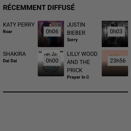
RÉCEMMENT DIFFUSÉ
KATY PERRY
JUSTIN
0h06
0h06
0h03
0h03
Roar
BIEBER
Sorry
SHAKIRA
LILLY WOOD
0h00
0h00
23h56
23h56
Dai Dai
AND THE
PRICK
Prayer In C