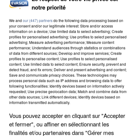
notre priorité
INCENDIES : L’ÎLE-DE-FRANCE LANCE UN ÉLAN
DE SOLIDARITÉ AVEC LES...
We and
our (447) partners
do the following data processing based on
your consent and/or our legitimate interest: Store and/or access
information on a device; Use limited data to select advertising; Create
profiles for personalised advertising; Use profiles to select personalised
advertising; Measure advertising performance; Measure content
performance; Understand audiences through statistics or combinations
of data from different sources; Develop and improve services; Create
profiles to personalise content; Use profiles to select personalised
content; Use limited data to select content; Ensure security, prevent and
detect fraud, and fix errors; Deliver and present advertising and content;
Save and communicate privacy choices. These technologies may
process personal data such as IP address and browsing data to offer
following functionalities: Identify devices based on information actively
requested; Use precise geolocation data; Match and combine data from
other data sources; Link different devices; Identify devices based on
information transmitted automatically.
Vous pouvez accepter en cliquant sur "Accepter
et fermer", ou affiner en sélectionnant les
APRÈS TOUTES CES CANICULES, LES REFUGES
DE FAUNE SAUVAGE SONT...
finalités et/ou partenaires dans "Gérer mes