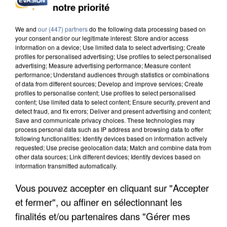
notre priorité
APRÈS TOUTES CES CANICULES, LES REFUGES
DE FAUNE SAUVAGE SONT...
We and
our (447) partners
do the following data processing based on
your consent and/or our legitimate interest: Store and/or access
information on a device; Use limited data to select advertising; Create
profiles for personalised advertising; Use profiles to select personalised
advertising; Measure advertising performance; Measure content
performance; Understand audiences through statistics or combinations
of data from different sources; Develop and improve services; Create
profiles to personalise content; Use profiles to select personalised
content; Use limited data to select content; Ensure security, prevent and
detect fraud, and fix errors; Deliver and present advertising and content;
Save and communicate privacy choices. These technologies may
process personal data such as IP address and browsing data to offer
following functionalities: Identify devices based on information actively
requested; Use precise geolocation data; Match and combine data from
other data sources; Link different devices; Identify devices based on
information transmitted automatically.
Vous pouvez accepter en cliquant sur "Accepter
et fermer", ou affiner en sélectionnant les
L’UN DES FONDATEURS SUPPOSÉS DE LA DZ
MAFIA INTERPELLÉ EN ALGÉRIE
finalités et/ou partenaires dans "Gérer mes