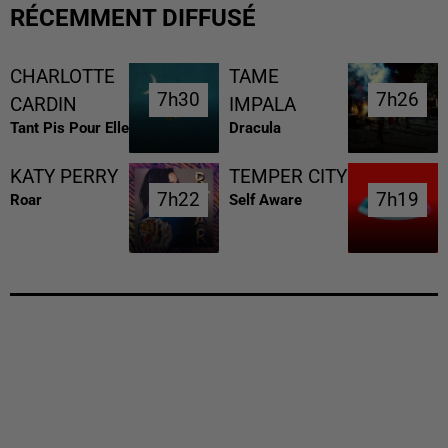
RÉCEMMENT DIFFUSÉ
CHARLOTTE
TAME
7h30
7h30
7h26
7h26
CARDIN
IMPALA
Tant Pis Pour Elle
Dracula
KATY PERRY
TEMPER CITY
7h22
7h22
7h19
7h19
Roar
Self Aware