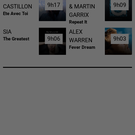
9h17
9h17
9h09
9h09
CASTILLON
& MARTIN
Ete Avec Toi
GARRIX
Repeat It
SIA
ALEX
9h06
9h06
9h03
9h03
The Greatest
WARREN
Fever Dream