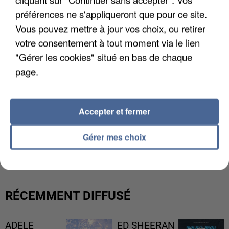
préférences ne s'appliqueront que pour ce site.
Vous pouvez mettre à jour vos choix, ou retirer
votre consentement à tout moment via le lien
"Gérer les cookies" situé en bas de chaque
page.
Accepter et fermer
L’UN DES FONDATEURS SUPPOSÉS DE LA DZ
Gérer mes choix
MAFIA INTERPELLÉ EN ALGÉRIE
RÉCEMMENT DIFFUSÉ
ADELE
ED SHEERAN