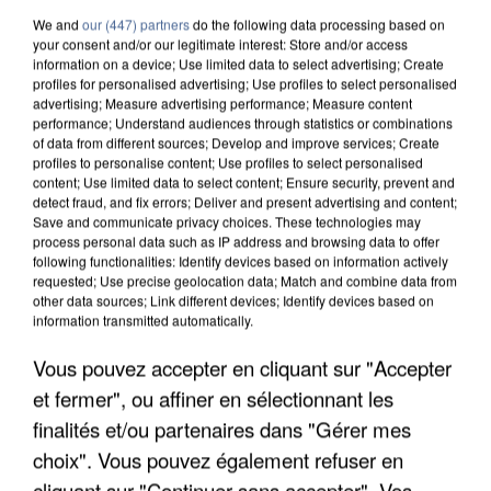
We and
our (447) partners
do the following data processing based on
your consent and/or our legitimate interest: Store and/or access
information on a device; Use limited data to select advertising; Create
profiles for personalised advertising; Use profiles to select personalised
advertising; Measure advertising performance; Measure content
performance; Understand audiences through statistics or combinations
of data from different sources; Develop and improve services; Create
profiles to personalise content; Use profiles to select personalised
content; Use limited data to select content; Ensure security, prevent and
detect fraud, and fix errors; Deliver and present advertising and content;
Save and communicate privacy choices. These technologies may
process personal data such as IP address and browsing data to offer
following functionalities: Identify devices based on information actively
requested; Use precise geolocation data; Match and combine data from
other data sources; Link different devices; Identify devices based on
information transmitted automatically.
APRÈS TOUTES CES CANICULES, LES REFUGES
Vous pouvez accepter en cliquant sur "Accepter
DE FAUNE SAUVAGE SONT...
et fermer", ou affiner en sélectionnant les
finalités et/ou partenaires dans "Gérer mes
choix". Vous pouvez également refuser en
cliquant sur "Continuer sans accepter". Vos