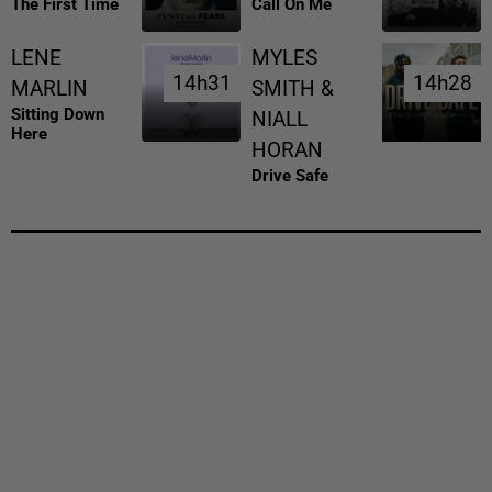
The First Time
Call On Me
LENE
MYLES
14h31
14h31
14h28
14h28
MARLIN
SMITH &
Sitting Down
NIALL
Here
HORAN
Drive Safe