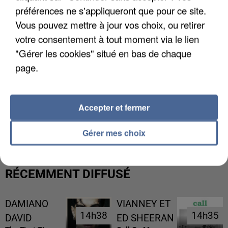
préférences ne s'appliqueront que pour ce site.
Vous pouvez mettre à jour vos choix, ou retirer
votre consentement à tout moment via le lien
"Gérer les cookies" situé en bas de chaque
page.
Accepter et fermer
L’UN DES FONDATEURS SUPPOSÉS DE LA DZ
MAFIA INTERPELLÉ EN ALGÉRIE
Gérer mes choix
RÉCEMMENT DIFFUSÉ
DAMIANO
VIANNEY ET
14h38
14h38
14h35
14h35
DAVID
ED SHEERAN