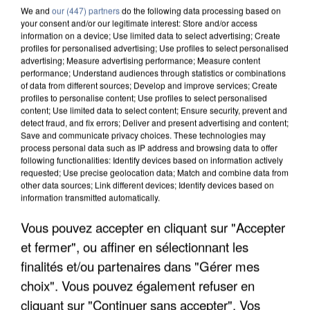
We and
our (447) partners
do the following data processing based on
your consent and/or our legitimate interest: Store and/or access
information on a device; Use limited data to select advertising; Create
profiles for personalised advertising; Use profiles to select personalised
advertising; Measure advertising performance; Measure content
performance; Understand audiences through statistics or combinations
of data from different sources; Develop and improve services; Create
profiles to personalise content; Use profiles to select personalised
content; Use limited data to select content; Ensure security, prevent and
detect fraud, and fix errors; Deliver and present advertising and content;
Save and communicate privacy choices. These technologies may
process personal data such as IP address and browsing data to offer
following functionalities: Identify devices based on information actively
requested; Use precise geolocation data; Match and combine data from
other data sources; Link different devices; Identify devices based on
APRÈS TOUTES CES CANICULES, LES REFUGES
information transmitted automatically.
DE FAUNE SAUVAGE SONT...
Vous pouvez accepter en cliquant sur "Accepter
et fermer", ou affiner en sélectionnant les
finalités et/ou partenaires dans "Gérer mes
choix". Vous pouvez également refuser en
cliquant sur "Continuer sans accepter". Vos