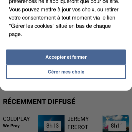
préférences ne s'appliqueront que pour ce site.
Vous pouvez mettre à jour vos choix, ou retirer
votre consentement à tout moment via le lien
"Gérer les cookies" situé en bas de chaque
page.
Accepter et fermer
LES DONNÉES DE 300 000 CLIENTS DÉROBÉES À
INTERMARCHÉ APRÈS UNE...
Gérer mes choix
RÉCEMMENT DIFFUSÉ
COLDPLAY
JEREMY
8h13
8h13
8h11
8h11
We Pray
FREROT