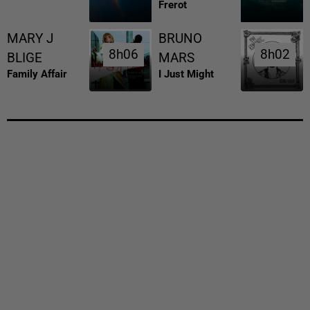
Frerot
MARY J
BRUNO
8h06
8h06
8h02
8h02
BLIGE
MARS
Family Affair
I Just Might