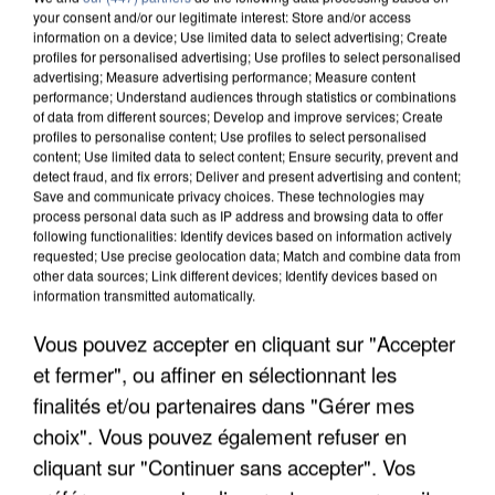
your consent and/or our legitimate interest: Store and/or access
information on a device; Use limited data to select advertising; Create
profiles for personalised advertising; Use profiles to select personalised
advertising; Measure advertising performance; Measure content
performance; Understand audiences through statistics or combinations
of data from different sources; Develop and improve services; Create
profiles to personalise content; Use profiles to select personalised
content; Use limited data to select content; Ensure security, prevent and
detect fraud, and fix errors; Deliver and present advertising and content;
Save and communicate privacy choices. These technologies may
process personal data such as IP address and browsing data to offer
following functionalities: Identify devices based on information actively
requested; Use precise geolocation data; Match and combine data from
other data sources; Link different devices; Identify devices based on
information transmitted automatically.
UNE TOURISTE DE L’OISE EMPORTÉE PAR UNE
COULÉE DE BOUE EN HAUTE-SAVOIE
Vous pouvez accepter en cliquant sur "Accepter
et fermer", ou affiner en sélectionnant les
finalités et/ou partenaires dans "Gérer mes
choix". Vous pouvez également refuser en
cliquant sur "Continuer sans accepter". Vos