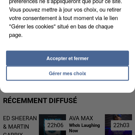
préférences ne s'appliqueront que pour ce site.
Vous pouvez mettre à jour vos choix, ou retirer
votre consentement à tout moment via le lien
"Gérer les cookies" situé en bas de chaque
page.
Accepter et fermer
UNE TOURISTE DE L’OISE EMPORTÉE PAR UNE
COULÉE DE BOUE EN HAUTE-SAVOIE
Gérer mes choix
RÉCEMMENT DIFFUSÉ
ED SHEERAN
AVA MAX
22h06
22h06
22h03
22h03
Who's Laughing
& MARTIN
Now