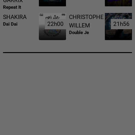
GARRIX
Repeat It
SHAKIRA
CHRISTOPHE
22h00
22h00
21h56
21h56
Dai Dai
WILLEM
Double Je