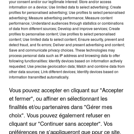
your consent and/or our legitimate interest: Store and/or access
information on a device; Use limited data to select advertising; Create
profiles for personalised advertising; Use profiles to select personalised
advertising; Measure advertising performance; Measure content
performance; Understand audiences through statistics or combinations
of data from different sources; Develop and improve services; Create
profiles to personalise content; Use profiles to select personalised
content; Use limited data to select content; Ensure security, prevent and
detect fraud, and fix errors; Deliver and present advertising and content;
Save and communicate privacy choices. These technologies may
process personal data such as IP address and browsing data to offer
following functionalities: Identify devices based on information actively
requested; Use precise geolocation data; Match and combine data from
other data sources; Link different devices; Identify devices based on
information transmitted automatically.
UN SECOND CADRE DE LA DZ MAFIA
INTERPELLÉ EN ALGÉRIE
Vous pouvez accepter en cliquant sur "Accepter
et fermer", ou affiner en sélectionnant les
finalités et/ou partenaires dans "Gérer mes
choix". Vous pouvez également refuser en
cliquant sur "Continuer sans accepter". Vos
préférences ne s'appliqueront que pour ce site.