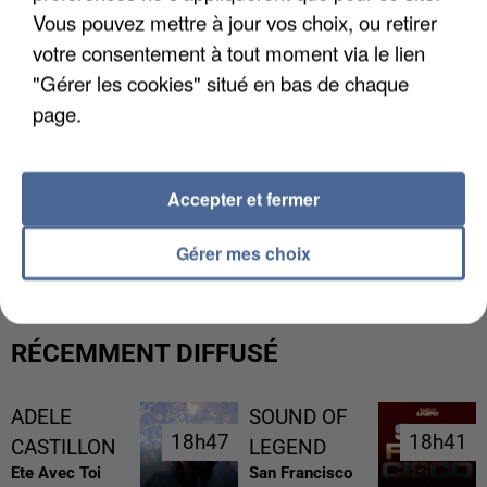
Vous pouvez mettre à jour vos choix, ou retirer
votre consentement à tout moment via le lien
"Gérer les cookies" situé en bas de chaque
page.
Accepter et fermer
UNE TOURISTE DE L’OISE EMPORTÉE PAR UNE
COULÉE DE BOUE EN HAUTE-SAVOIE
Gérer mes choix
RÉCEMMENT DIFFUSÉ
ADELE
SOUND OF
18h47
18h47
18h41
18h41
CASTILLON
LEGEND
Ete Avec Toi
San Francisco