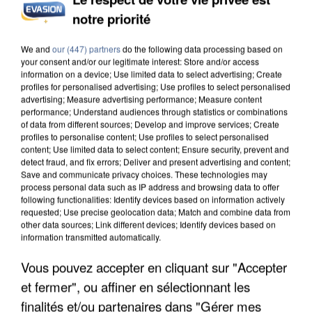
notre priorité
INCENDIES : L’ÎLE-DE-FRANCE LANCE UN ÉLAN
DE SOLIDARITÉ AVEC LES...
We and
our (447) partners
do the following data processing based on
your consent and/or our legitimate interest: Store and/or access
information on a device; Use limited data to select advertising; Create
profiles for personalised advertising; Use profiles to select personalised
advertising; Measure advertising performance; Measure content
performance; Understand audiences through statistics or combinations
of data from different sources; Develop and improve services; Create
profiles to personalise content; Use profiles to select personalised
content; Use limited data to select content; Ensure security, prevent and
detect fraud, and fix errors; Deliver and present advertising and content;
Save and communicate privacy choices. These technologies may
process personal data such as IP address and browsing data to offer
following functionalities: Identify devices based on information actively
requested; Use precise geolocation data; Match and combine data from
other data sources; Link different devices; Identify devices based on
information transmitted automatically.
Vous pouvez accepter en cliquant sur "Accepter
et fermer", ou affiner en sélectionnant les
APRÈS TOUTES CES CANICULES, LES REFUGES
DE FAUNE SAUVAGE SONT...
finalités et/ou partenaires dans "Gérer mes