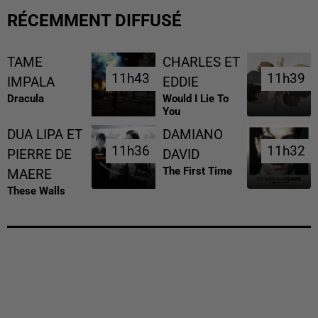
RÉCEMMENT DIFFUSÉ
TAME
CHARLES ET
11h43
11h43
11h39
11h39
IMPALA
EDDIE
Dracula
Would I Lie To
You
DUA LIPA ET
DAMIANO
11h36
11h36
11h32
11h32
PIERRE DE
DAVID
The First Time
MAERE
These Walls