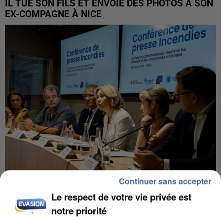
IL TUE SON FILS ET ENVOIE DES PHOTOS À SON
EX-COMPAGNE À NICE
Continuer sans accepter
INCENDIES : L’ÎLE-DE-FRANCE LANCE UN ÉLAN
Le respect de votre vie privée est
DE SOLIDARITÉ AVEC LES...
notre priorité