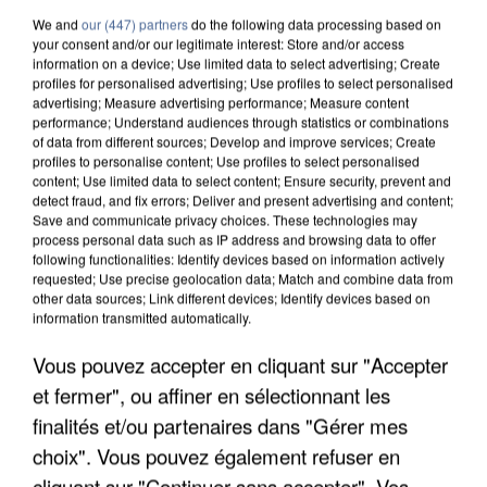
We and
our (447) partners
do the following data processing based on
your consent and/or our legitimate interest: Store and/or access
information on a device; Use limited data to select advertising; Create
profiles for personalised advertising; Use profiles to select personalised
advertising; Measure advertising performance; Measure content
performance; Understand audiences through statistics or combinations
of data from different sources; Develop and improve services; Create
profiles to personalise content; Use profiles to select personalised
content; Use limited data to select content; Ensure security, prevent and
detect fraud, and fix errors; Deliver and present advertising and content;
Save and communicate privacy choices. These technologies may
process personal data such as IP address and browsing data to offer
following functionalities: Identify devices based on information actively
requested; Use precise geolocation data; Match and combine data from
other data sources; Link different devices; Identify devices based on
information transmitted automatically.
APRÈS TOUTES CES CANICULES, LES REFUGES
Vous pouvez accepter en cliquant sur "Accepter
DE FAUNE SAUVAGE SONT...
et fermer", ou affiner en sélectionnant les
finalités et/ou partenaires dans "Gérer mes
choix". Vous pouvez également refuser en
cliquant sur "Continuer sans accepter". Vos