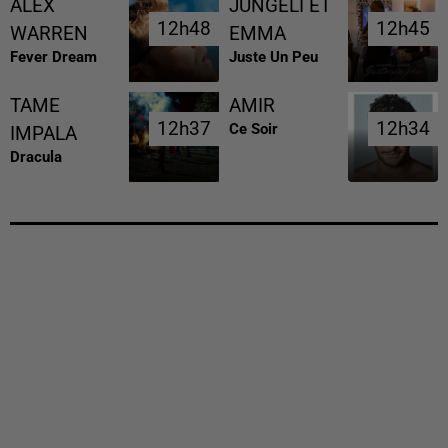
ALEX
JUNGELI ET
12h48
12h48
12h45
12h45
WARREN
EMMA
Fever Dream
Juste Un Peu
TAME
AMIR
12h37
12h37
12h34
12h34
Ce Soir
IMPALA
Dracula