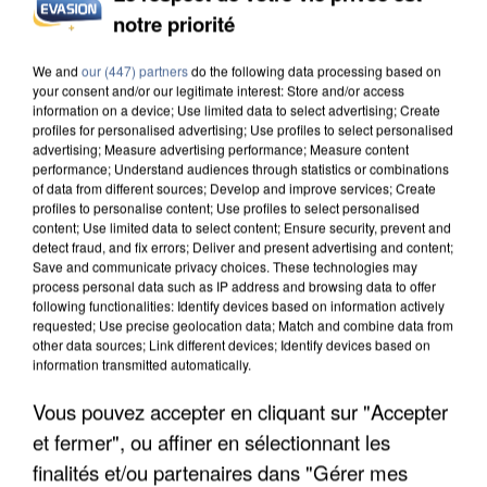
UN SECOND CADRE DE LA DZ MAFIA
notre priorité
INTERPELLÉ EN ALGÉRIE
We and
our (447) partners
do the following data processing based on
your consent and/or our legitimate interest: Store and/or access
information on a device; Use limited data to select advertising; Create
profiles for personalised advertising; Use profiles to select personalised
advertising; Measure advertising performance; Measure content
performance; Understand audiences through statistics or combinations
of data from different sources; Develop and improve services; Create
profiles to personalise content; Use profiles to select personalised
content; Use limited data to select content; Ensure security, prevent and
detect fraud, and fix errors; Deliver and present advertising and content;
Save and communicate privacy choices. These technologies may
process personal data such as IP address and browsing data to offer
following functionalities: Identify devices based on information actively
requested; Use precise geolocation data; Match and combine data from
other data sources; Link different devices; Identify devices based on
information transmitted automatically.
Vous pouvez accepter en cliquant sur "Accepter
UNE TOURISTE DE L’OISE EMPORTÉE PAR UNE
et fermer", ou affiner en sélectionnant les
COULÉE DE BOUE EN HAUTE-SAVOIE
finalités et/ou partenaires dans "Gérer mes