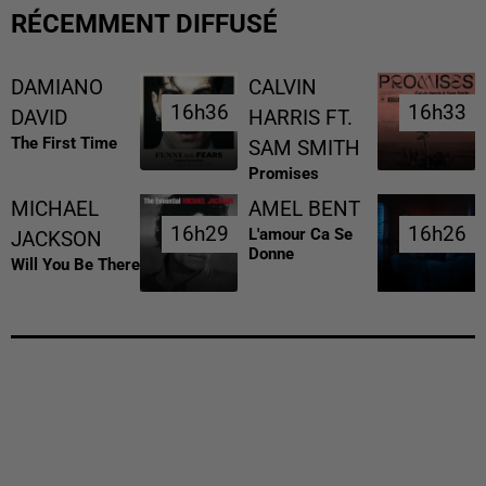
RÉCEMMENT DIFFUSÉ
DAMIANO
CALVIN
16h36
16h36
16h33
16h33
DAVID
HARRIS FT.
The First Time
SAM SMITH
Promises
MICHAEL
AMEL BENT
16h29
16h29
16h26
16h26
L'amour Ca Se
JACKSON
Donne
Will You Be There