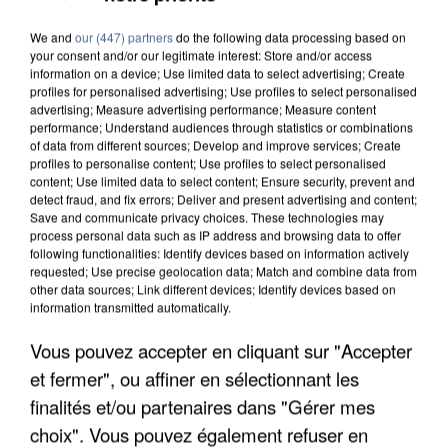
We and
our (447) partners
do the following data processing based on
your consent and/or our legitimate interest: Store and/or access
information on a device; Use limited data to select advertising; Create
profiles for personalised advertising; Use profiles to select personalised
advertising; Measure advertising performance; Measure content
performance; Understand audiences through statistics or combinations
of data from different sources; Develop and improve services; Create
profiles to personalise content; Use profiles to select personalised
content; Use limited data to select content; Ensure security, prevent and
detect fraud, and fix errors; Deliver and present advertising and content;
Save and communicate privacy choices. These technologies may
process personal data such as IP address and browsing data to offer
following functionalities: Identify devices based on information actively
requested; Use precise geolocation data; Match and combine data from
other data sources; Link different devices; Identify devices based on
APRÈS TOUTES CES CANICULES, LES REFUGES
information transmitted automatically.
DE FAUNE SAUVAGE SONT...
Vous pouvez accepter en cliquant sur "Accepter
et fermer", ou affiner en sélectionnant les
finalités et/ou partenaires dans "Gérer mes
choix". Vous pouvez également refuser en