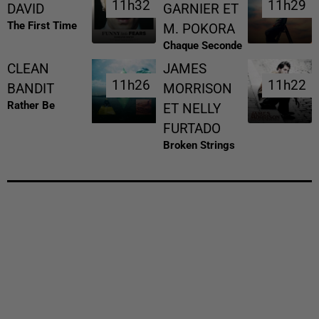
11h32
11h32
11h29
11h29
DAVID
GARNIER ET
The First Time
M. POKORA
Chaque Seconde
CLEAN
JAMES
11h26
11h26
11h22
11h22
BANDIT
MORRISON
Rather Be
ET NELLY
FURTADO
Broken Strings