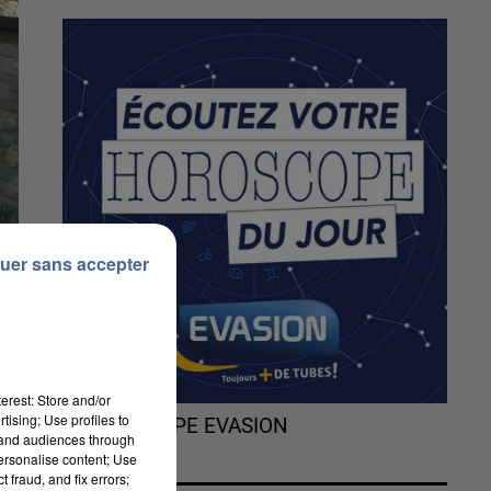
uer sans accepter
erest: Store and/or
tising; Use profiles to
L'HOROSCOPE EVASION
tand audiences through
personalise content; Use
 fraud, and fix errors;