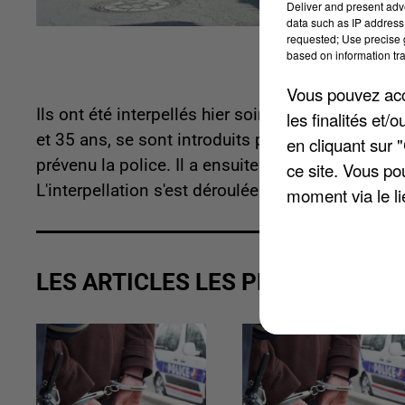
Deliver and present adv
data such as IP address 
requested; Use precise g
based on information tra
Vous pouvez acce
Ils ont été interpellés hier soir, vers 23h05, ru
les finalités et
et 35 ans, se sont introduits par effraction dans 
en cliquant sur 
prévenu la police. Il a ensuite remis les clés de
ce site. Vous po
L'interpellation s'est déroulée sans incident. Le
moment via le li
LES ARTICLES LES PLUS VUS