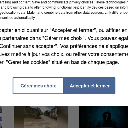
ertising and content; Save and communicate privacy choices. These technologies
and browsing data to offer following functionalities: Identify devices based on infor
eolocation data; Match and combine data from other data sources; Link different de
nsmitted automatically.
pter en cliquant sur "Accepter et fermer", ou affiner en
e Henri-Matisse. Les deux hommes, qui affirment avoir 
/ou partenaires dans "Gérer mes choix". Vous pouvez éga
un pavillon. Le propriétaire les a entendus et il a
"Continuer sans accepter". Vos préférences ne s'appliqu
 sa maison à une patrouille qui est intervenue.
uvez mettre à jour vos choix, ou retirer votre consenteme
s deux voleurs n'étaient pas connus de la police.
en "Gérer les cookies" situé en bas de chaque page.
Gérer mes choix
Accepter et fermer