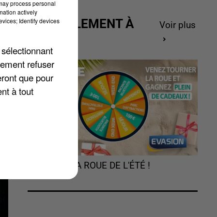
 may process personal
mation actively
vices; Identify devices
ACTUELLEMENT À
Voir plus
GAGNER
 sélectionnant
16
lement refuser
eront que pour
nt à tout
TOURNEZ LA ROUE DE L'ÉTÉ !