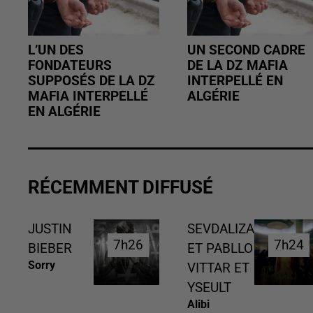
L’UN DES
UN SECOND CADRE
FONDATEURS
DE LA DZ MAFIA
SUPPOSÉS DE LA DZ
INTERPELLÉ EN
MAFIA INTERPELLÉ
ALGÉRIE
EN ALGÉRIE
RÉCEMMENT DIFFUSÉ
JUSTIN
SEVDALIZA
7h26
7h26
7h24
7h24
BIEBER
ET PABLLO
Sorry
VITTAR ET
YSEULT
Alibi