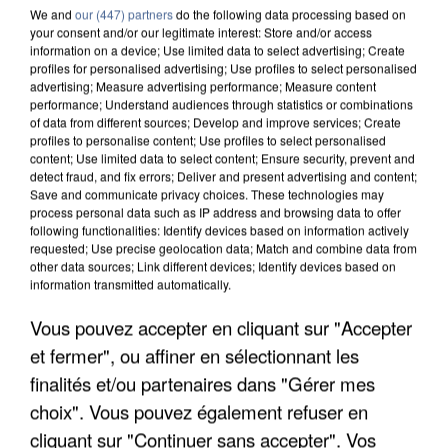
We and
our (447) partners
do the following data processing based on
your consent and/or our legitimate interest: Store and/or access
information on a device; Use limited data to select advertising; Create
profiles for personalised advertising; Use profiles to select personalised
advertising; Measure advertising performance; Measure content
performance; Understand audiences through statistics or combinations
of data from different sources; Develop and improve services; Create
profiles to personalise content; Use profiles to select personalised
content; Use limited data to select content; Ensure security, prevent and
detect fraud, and fix errors; Deliver and present advertising and content;
Save and communicate privacy choices. These technologies may
process personal data such as IP address and browsing data to offer
following functionalities: Identify devices based on information actively
requested; Use precise geolocation data; Match and combine data from
other data sources; Link different devices; Identify devices based on
information transmitted automatically.
UN SECOND CADRE DE LA DZ MAFIA
INTERPELLÉ EN ALGÉRIE
Vous pouvez accepter en cliquant sur "Accepter
et fermer", ou affiner en sélectionnant les
finalités et/ou partenaires dans "Gérer mes
choix". Vous pouvez également refuser en
cliquant sur "Continuer sans accepter". Vos