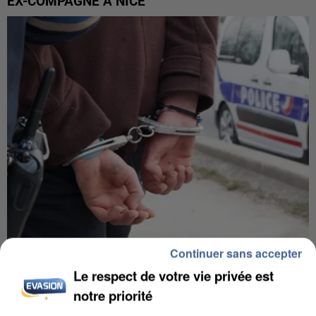
EX-COMPAGNE À NICE
Continuer sans accepter
L’UN DES FONDATEURS SUPPOSÉS DE LA DZ
MAFIA INTERPELLÉ EN ALGÉRIE
Le respect de votre vie privée est
notre priorité