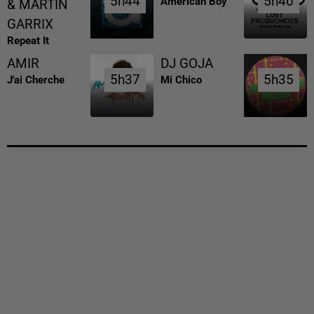
5h44
5h44
5h40
5h40
American Boy
& MARTIN
GARRIX
Repeat It
AMIR
DJ GOJA
5h37
5h37
5h35
5h35
J'ai Cherche
Mi Chico