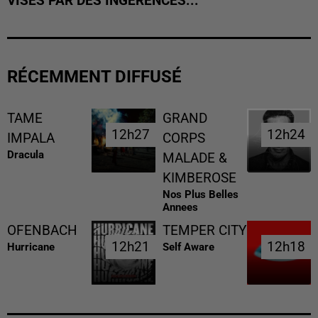
VISÉS PAR DES INGÉRENCES...
RÉCEMMENT DIFFUSÉ
TAME
GRAND
12h27
12h27
12h24
12h24
IMPALA
CORPS
Dracula
MALADE &
KIMBEROSE
Nos Plus Belles
Annees
OFENBACH
TEMPER CITY
12h21
12h21
12h18
12h18
Hurricane
Self Aware