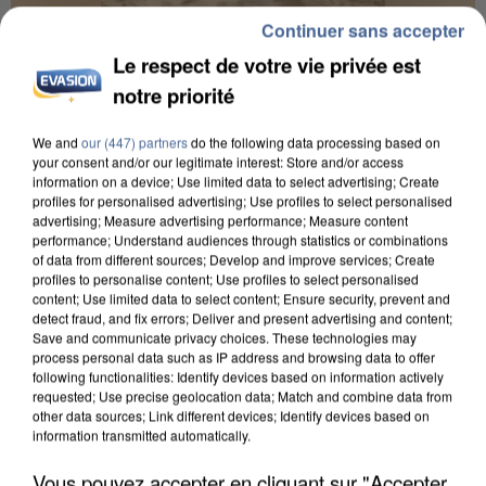
Continuer sans accepter
Le respect de votre vie privée est
notre priorité
UNE TOURISTE DE L’OISE EMPORTÉE PAR UNE
COULÉE DE BOUE EN HAUTE-SAVOIE
We and
our (447) partners
do the following data processing based on
your consent and/or our legitimate interest: Store and/or access
information on a device; Use limited data to select advertising; Create
profiles for personalised advertising; Use profiles to select personalised
advertising; Measure advertising performance; Measure content
performance; Understand audiences through statistics or combinations
of data from different sources; Develop and improve services; Create
profiles to personalise content; Use profiles to select personalised
content; Use limited data to select content; Ensure security, prevent and
detect fraud, and fix errors; Deliver and present advertising and content;
Save and communicate privacy choices. These technologies may
process personal data such as IP address and browsing data to offer
following functionalities: Identify devices based on information actively
requested; Use precise geolocation data; Match and combine data from
other data sources; Link different devices; Identify devices based on
information transmitted automatically.
Vous pouvez accepter en cliquant sur "Accepter