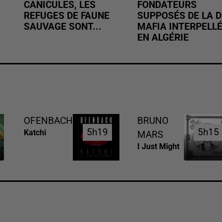
CANICULES, LES
FONDATEURS
REFUGES DE FAUNE
SUPPOSÉS DE LA D
SAUVAGE SONT...
MAFIA INTERPELL
EN ALGÉRIE
OFENBACH
BRUNO
5h19
5h19
5h15
5h15
Katchi
MARS
I Just Might