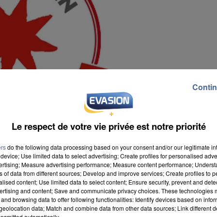
Contin
Le respect de votre vie privée est notre priorité
ers
do the following data processing based on your consent and/or our legitimate int
device; Use limited data to select advertising; Create profiles for personalised adver
vertising; Measure advertising performance; Measure content performance; Unders
ns of data from different sources; Develop and improve services; Create profiles to 
alised content; Use limited data to select content; Ensure security, prevent and detect
ertising and content; Save and communicate privacy choices. These technologies
and browsing data to offer following functionalities: Identify devices based on infor
eolocation data; Match and combine data from other data sources; Link different de
n située à Nanteau-sur-Essonne et Mille et Une Glac
nsmitted automatically.