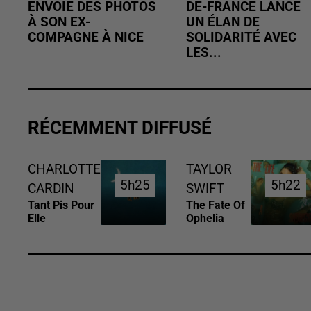
ENVOIE DES PHOTOS
DE-FRANCE LANCE
À SON EX-
UN ÉLAN DE
COMPAGNE À NICE
SOLIDARITÉ AVEC
LES...
RÉCEMMENT DIFFUSÉ
CHARLOTTE
TAYLOR
5h25
5h25
5h22
5h22
CARDIN
SWIFT
Tant Pis Pour
The Fate Of
Elle
Ophelia