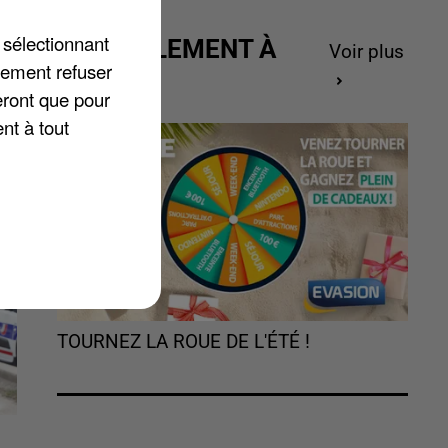
 sélectionnant
it
ACTUELLEMENT À
Voir plus
lement refuser
GAGNER
eront que pour
sé
nt à tout
TOURNEZ LA ROUE DE L'ÉTÉ !