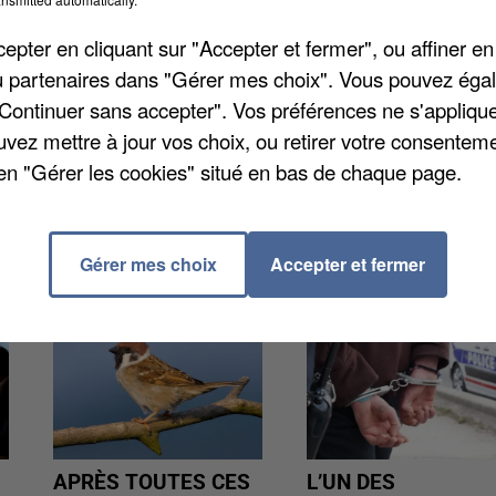
 a pour but de promouvoir les productions agricoles et
pter en cliquant sur "Accepter et fermer", ou affiner en
 adhérer à cette certification, il faut que la marque so
/ou partenaires dans "Gérer mes choix". Vous pouvez éga
ualité, mais aussi respectueuse des savoir-faire et de
"Continuer sans accepter". Vos préférences ne s'appliqu
lus de 400 entreprises et producteurs qui sont labelli
uvez mettre à jour vos choix, ou retirer votre consenteme
en "Gérer les cookies" situé en bas de chaque page.
Gérer mes choix
Accepter et fermer
APRÈS TOUTES CES
L’UN DES