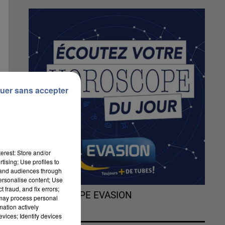
uer sans accepter
erest: Store and/or
tising; Use profiles to
tand audiences through
personalise content; Use
 fraud, and fix errors;
L'HOROSCOPE EVASION
 may process personal
mation actively
vices; Identify devices
e