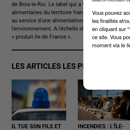
de Bois-le-Roi. Le label qui a vu le jour en 2018
Vous pouvez acce
alimentaires du territoire francilien. Pour pouvoir
les finalités et
au service d'une alimentation de proximité, de q
en cliquant sur 
l'environnement. A l'échelle régionale, ce sont p
ce site. Vous po
« produit ile de France ».
moment via le li
LES ARTICLES LES PLUS VUS
IL TUE SON FILS ET
INCENDIES : L’ÎLE-