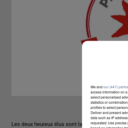
We and
our (447) partn
access information on a 
select personalised ad
statistics or combinatio
profiles to select person
Deliver and present adv
data such as IP address 
requested; Use precise g
Les deux heureux élus sont la Minoterie Matigno
based on information tra