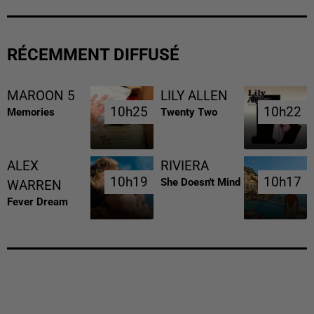
RÉCEMMENT DIFFUSÉ
MAROON 5
LILY ALLEN
10h25
10h25
10h22
10h22
Memories
Twenty Two
ALEX
RIVIERA
10h19
10h19
10h17
10h17
She Doesn't Mind
WARREN
Fever Dream