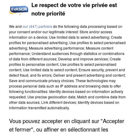
Le respect de votre vie privée est
notre priorité
INCENDIES : L’ÎLE-DE-FRANCE LANCE UN ÉLAN
We and
our (447) partners
do the following data processing based on
DE SOLIDARITÉ AVEC LES...
your consent and/or our legitimate interest: Store and/or access
information on a device; Use limited data to select advertising; Create
profiles for personalised advertising; Use profiles to select personalised
advertising; Measure advertising performance; Measure content
performance; Understand audiences through statistics or combinations
of data from different sources; Develop and improve services; Create
profiles to personalise content; Use profiles to select personalised
content; Use limited data to select content; Ensure security, prevent and
detect fraud, and fix errors; Deliver and present advertising and content;
Save and communicate privacy choices. These technologies may
process personal data such as IP address and browsing data to offer
following functionalities: Identify devices based on information actively
requested; Use precise geolocation data; Match and combine data from
other data sources; Link different devices; Identify devices based on
information transmitted automatically.
Vous pouvez accepter en cliquant sur "Accepter
et fermer", ou affiner en sélectionnant les