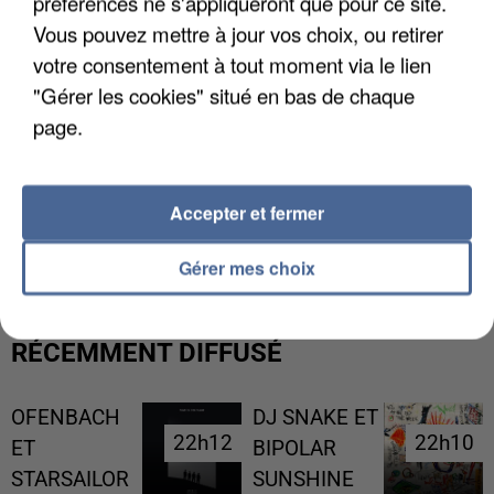
préférences ne s'appliqueront que pour ce site.
Vous pouvez mettre à jour vos choix, ou retirer
votre consentement à tout moment via le lien
"Gérer les cookies" situé en bas de chaque
page.
UNE TOURISTE DE L’OISE EMPORTÉE PAR UNE
Accepter et fermer
COULÉE DE BOUE EN HAUTE-SAVOIE
Gérer mes choix
RÉCEMMENT DIFFUSÉ
OFENBACH
DJ SNAKE ET
22h12
22h12
22h10
22h10
ET
BIPOLAR
STARSAILOR
SUNSHINE