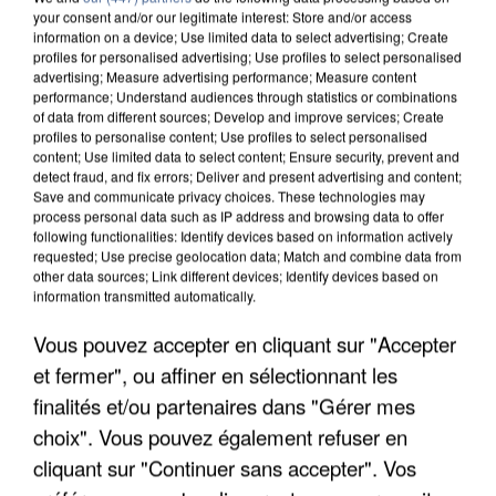
your consent and/or our legitimate interest: Store and/or access
information on a device; Use limited data to select advertising; Create
profiles for personalised advertising; Use profiles to select personalised
advertising; Measure advertising performance; Measure content
performance; Understand audiences through statistics or combinations
of data from different sources; Develop and improve services; Create
profiles to personalise content; Use profiles to select personalised
content; Use limited data to select content; Ensure security, prevent and
detect fraud, and fix errors; Deliver and present advertising and content;
Save and communicate privacy choices. These technologies may
process personal data such as IP address and browsing data to offer
following functionalities: Identify devices based on information actively
requested; Use precise geolocation data; Match and combine data from
other data sources; Link different devices; Identify devices based on
UN SECOND CADRE DE LA DZ MAFIA
information transmitted automatically.
INTERPELLÉ EN ALGÉRIE
Vous pouvez accepter en cliquant sur "Accepter
et fermer", ou affiner en sélectionnant les
finalités et/ou partenaires dans "Gérer mes
choix". Vous pouvez également refuser en
cliquant sur "Continuer sans accepter". Vos