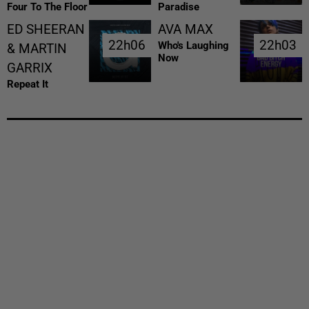
Four To The Floor
Paradise
ED SHEERAN
AVA MAX
22h06
22h06
22h03
22h03
Who's Laughing
& MARTIN
Now
GARRIX
Repeat It