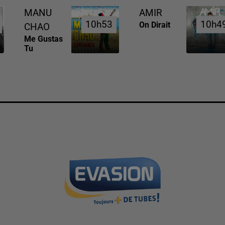
MANU
AMIR
10h53
10h53
10h4
10h4
On Dirait
CHAO
Me Gustas
Tu