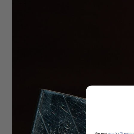
We and
our (447) partn