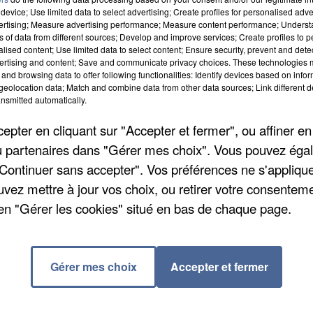
device; Use limited data to select advertising; Create profiles for personalised adver
vertising; Measure advertising performance; Measure content performance; Unders
ns of data from different sources; Develop and improve services; Create profiles to 
alised content; Use limited data to select content; Ensure security, prevent and detect
ertising and content; Save and communicate privacy choices. These technologies
and browsing data to offer following functionalities: Identify devices based on infor
eolocation data; Match and combine data from other data sources; Link different de
nsmitted automatically.
pter en cliquant sur "Accepter et fermer", ou affiner en
/ou partenaires dans "Gérer mes choix". Vous pouvez éga
"Continuer sans accepter". Vos préférences ne s'appliqu
uvez mettre à jour vos choix, ou retirer votre consenteme
elle dans une des chambres de leur foyer, rue de la
en "Gérer les cookies" situé en bas de chaque page.
ite quitté l'établissement. Ils ont été interpellés à le
 ». Aucun dégât n'est à déplorer grâce à l'intervention
auraient pu se propager au reste de la chambre.
Gérer mes choix
Accepter et fermer