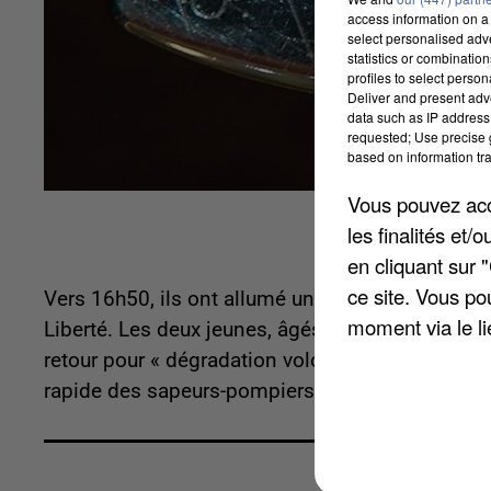
access information on a 
select personalised ad
statistics or combinatio
profiles to select person
Deliver and present adv
data such as IP address 
requested; Use precise g
based on information tra
Vous pouvez acce
les finalités et
en cliquant sur 
ce site. Vous po
Vers 16h50, ils ont allumé un feu dans une poub
moment via le li
Liberté. Les deux jeunes, âgés de 16 ans, ont ensu
retour pour « dégradation volontaire par incendie
rapide des sapeurs-pompiers. Mais les flammes 