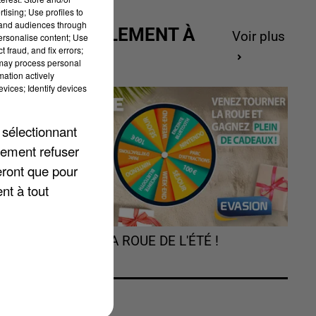
tising; Use profiles to
tand audiences through
ACTUELLEMENT À
Voir plus
personalise content; Use
 fraud, and fix errors;
GAGNER
 may process personal
mation actively
vices; Identify devices
 sélectionnant
lement refuser
eront que pour
nt à tout
ur
TOURNEZ LA ROUE DE L'ÉTÉ !