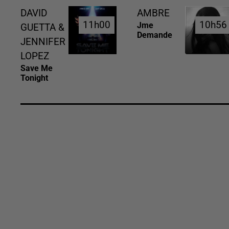
DAVID
AMBRE
11h00
11h00
10h56
10h56
Jme
GUETTA &
Demande
JENNIFER
LOPEZ
Save Me
Tonight