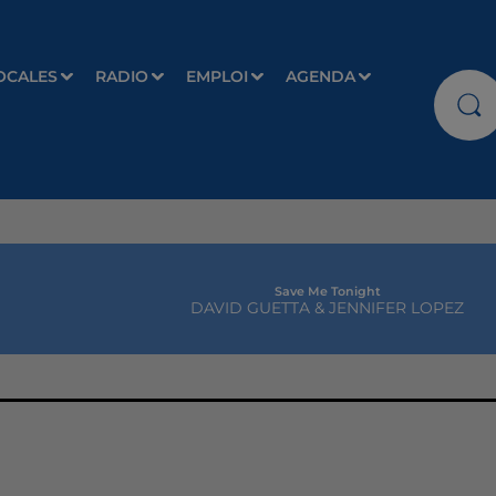
OCALES
RADIO
EMPLOI
AGENDA
Save Me Tonight
DAVID GUETTA & JENNIFER LOPEZ