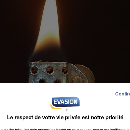
Contin
Le respect de votre vie privée est notre priorité
ers
do the following data processing based on your consent and/or our legitimate int