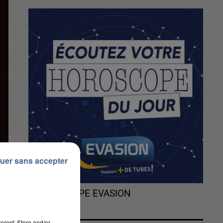
uer sans accepter
L'HOROSCOPE EVASION
erest: Store and/or