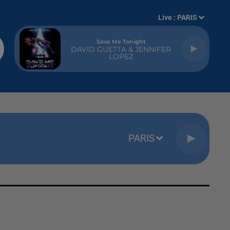
Live :
PARIS
Save Me Tonight
DAVID GUETTA & JENNIFER
LOPEZ
PARIS