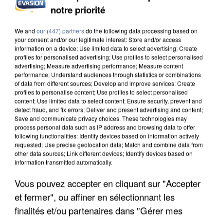
notre priorité
L’UN DES FONDATEURS SUPPOSÉS DE LA DZ
MAFIA INTERPELLÉ EN ALGÉRIE
We and
our (447) partners
do the following data processing based on
your consent and/or our legitimate interest: Store and/or access
information on a device; Use limited data to select advertising; Create
profiles for personalised advertising; Use profiles to select personalised
advertising; Measure advertising performance; Measure content
performance; Understand audiences through statistics or combinations
of data from different sources; Develop and improve services; Create
profiles to personalise content; Use profiles to select personalised
content; Use limited data to select content; Ensure security, prevent and
detect fraud, and fix errors; Deliver and present advertising and content;
Save and communicate privacy choices. These technologies may
process personal data such as IP address and browsing data to offer
following functionalities: Identify devices based on information actively
requested; Use precise geolocation data; Match and combine data from
other data sources; Link different devices; Identify devices based on
information transmitted automatically.
Vous pouvez accepter en cliquant sur "Accepter
et fermer", ou affiner en sélectionnant les
UN SECOND CADRE DE LA DZ MAFIA
finalités et/ou partenaires dans "Gérer mes
INTERPELLÉ EN ALGÉRIE