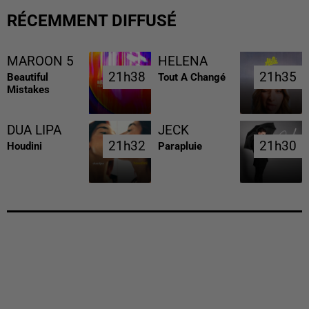
RÉCEMMENT DIFFUSÉ
MAROON 5
HELENA
21h38
21h38
21h35
21h35
Beautiful
Tout A Changé
Mistakes
DUA LIPA
JECK
21h32
21h32
21h30
21h30
Houdini
Parapluie