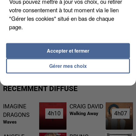
Vous pouvez mettre à jour vos choix, ou retirer
votre consentement à tout moment via le lien
"Gérer les cookies" situé en bas de chaque
page.
L’UN DES FONDATEURS SUPPOSÉS DE LA DZ
Accepter et fermer
MAFIA INTERPELLÉ EN ALGÉRIE
Gérer mes choix
RÉCEMMENT DIFFUSÉ
IMAGINE
CRAIG DAVID
4h10
4h10
4h07
4h07
Walking Away
DRAGONS
Waves