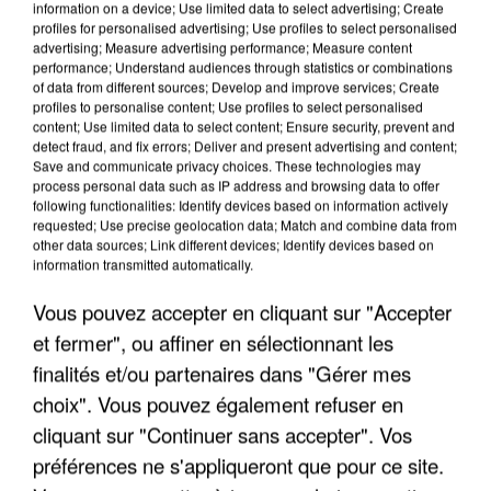
information on a device; Use limited data to select advertising; Create
profiles for personalised advertising; Use profiles to select personalised
advertising; Measure advertising performance; Measure content
performance; Understand audiences through statistics or combinations
of data from different sources; Develop and improve services; Create
profiles to personalise content; Use profiles to select personalised
content; Use limited data to select content; Ensure security, prevent and
detect fraud, and fix errors; Deliver and present advertising and content;
Save and communicate privacy choices. These technologies may
process personal data such as IP address and browsing data to offer
following functionalities: Identify devices based on information actively
requested; Use precise geolocation data; Match and combine data from
other data sources; Link different devices; Identify devices based on
APRÈS TOUTES CES CANICULES, LES REFUGES
information transmitted automatically.
DE FAUNE SAUVAGE SONT...
Vous pouvez accepter en cliquant sur "Accepter
et fermer", ou affiner en sélectionnant les
finalités et/ou partenaires dans "Gérer mes
choix". Vous pouvez également refuser en
cliquant sur "Continuer sans accepter". Vos
préférences ne s'appliqueront que pour ce site.