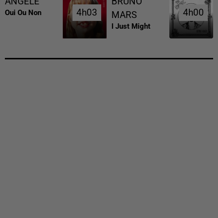
ANGELE
BRUNO
4h03
4h03
4h00
4h00
Oui Ou Non
MARS
I Just Might