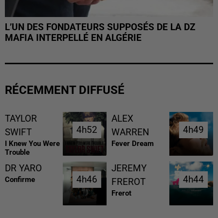
L’UN DES FONDATEURS SUPPOSÉS DE LA DZ
MAFIA INTERPELLÉ EN ALGÉRIE
RÉCEMMENT DIFFUSÉ
TAYLOR
ALEX
4h52
4h52
4h49
4h49
SWIFT
WARREN
I Knew You Were
Fever Dream
Trouble
DR YARO
JEREMY
4h46
4h46
4h44
4h44
Confirme
FREROT
Frerot