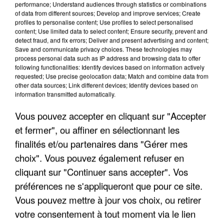
performance; Understand audiences through statistics or combinations
of data from different sources; Develop and improve services; Create
profiles to personalise content; Use profiles to select personalised
content; Use limited data to select content; Ensure security, prevent and
detect fraud, and fix errors; Deliver and present advertising and content;
Save and communicate privacy choices. These technologies may
process personal data such as IP address and browsing data to offer
following functionalities: Identify devices based on information actively
requested; Use precise geolocation data; Match and combine data from
other data sources; Link different devices; Identify devices based on
INCENDIES : L’ÎLE-DE-FRANCE LANCE UN ÉLAN
information transmitted automatically.
DE SOLIDARITÉ AVEC LES...
Vous pouvez accepter en cliquant sur "Accepter
et fermer", ou affiner en sélectionnant les
finalités et/ou partenaires dans "Gérer mes
choix". Vous pouvez également refuser en
cliquant sur "Continuer sans accepter". Vos
préférences ne s'appliqueront que pour ce site.
Vous pouvez mettre à jour vos choix, ou retirer
votre consentement à tout moment via le lien