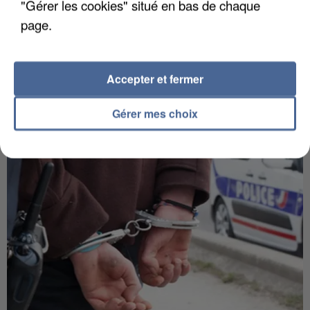
"Gérer les cookies" situé en bas de chaque
page.
Accepter et fermer
APRÈS TOUTES CES CANICULES, LES REFUGES
DE FAUNE SAUVAGE SONT...
Gérer mes choix