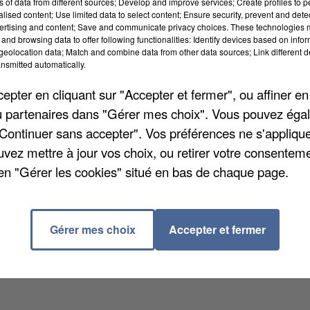
ns of data from different sources; Develop and improve services; Create profiles to 
alised content; Use limited data to select content; Ensure security, prevent and detect
ertising and content; Save and communicate privacy choices. These technologies
and browsing data to offer following functionalities: Identify devices based on infor
eolocation data; Match and combine data from other data sources; Link different de
samedi 9 juillet. Elle s'étendra aux deux jours
nsmitted automatically.
ur que l'abattage rituel du mouton se passe dans de
pter en cliquant sur "Accepter et fermer", ou affiner en
e-de-France a confié un agrément à trois abattoirs don
/ou partenaires dans "Gérer mes choix". Vous pouvez éga
Jossigny. Des contrôles seront effectués durant ces
"Continuer sans accepter". Vos préférences ne s'appliqu
age et du bien-être de l'animal sont respectées. Des
uvez mettre à jour vos choix, ou retirer votre consenteme
abattage clandestin.
en "Gérer les cookies" situé en bas de chaque page.
Gérer mes choix
Accepter et fermer