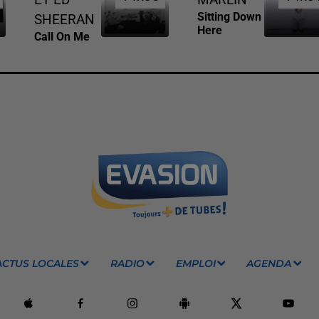
Sitting Down
SHEERAN
Here
Call On Me
ACTUS LOCALES
RADIO
EMPLOI
AGENDA