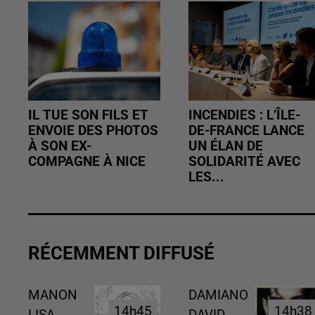
IL TUE SON FILS ET
INCENDIES : L’ÎLE-
ENVOIE DES PHOTOS
DE-FRANCE LANCE
À SON EX-
UN ÉLAN DE
COMPAGNE À NICE
SOLIDARITÉ AVEC
LES...
RÉCEMMENT DIFFUSÉ
MANON
DAMIANO
14h45
14h45
14h38
14h38
LISA
DAVID