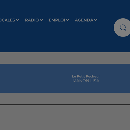
OCALES
RADIO
EMPLOI
AGENDA
Le Petit Pecheur
MANON LISA