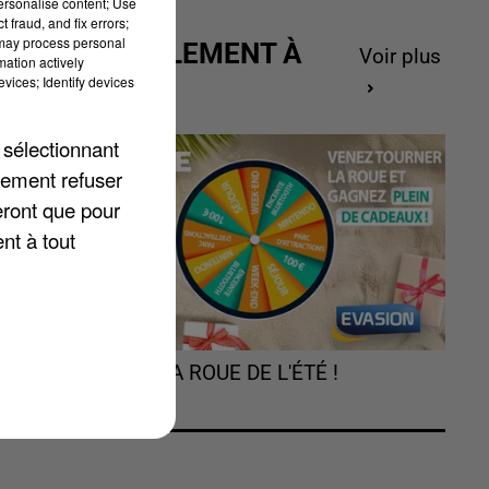
personalise content; Use
 fraud, and fix errors;
 may process personal
ACTUELLEMENT À
Voir plus
mation actively
GAGNER
vices; Identify devices
 sélectionnant
t
lement refuser
eront que pour
nt à tout
TOURNEZ LA ROUE DE L'ÉTÉ !