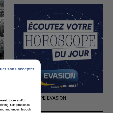
uer sans accepter
L'HOROSCOPE EVASION
erest: Store and/or
tising; Use profiles to
tand audiences through