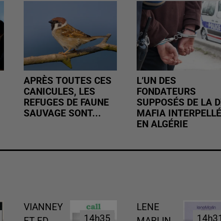
APRÈS TOUTES CES
L’UN DES
CANICULES, LES
FONDATEURS
REFUGES DE FAUNE
SUPPOSÉS DE LA D
SAUVAGE SONT...
MAFIA INTERPELL
EN ALGÉRIE
VIANNEY
LENE
14h35
14h35
14h3
14h3
ET ED
MARLIN