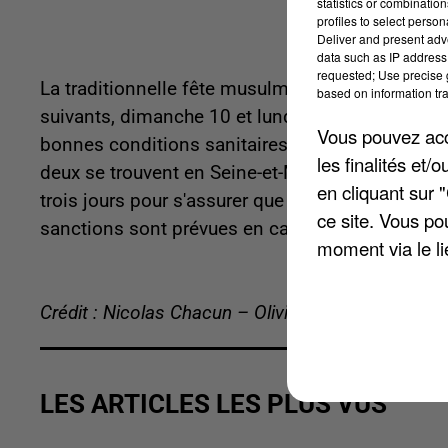
statistics or combinatio
profiles to select person
Deliver and present adv
data such as IP address 
requested; Use precise g
La traditionnelle fête musulmane se déroulera ce 
based on information tra
suivants, dimanche 10 et lundi 11 juillet. Et po
Vous pouvez acce
bonnes conditions sanitaires, la préfecture d'Îl
les finalités et
deux se trouvent en Seine-et-Marne, à Meaux et 
en cliquant sur 
trois jours pour s'assurer que les règles d'abatt
ce site. Vous po
sanctions sont prévues en cas d'infraction ou d'
moment via le li
Crédit : Nicolas Chacun – Olivier Doyen
LES ARTICLES LES PLUS VUS