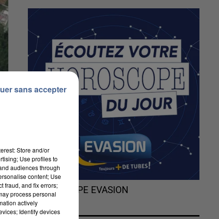
uer sans accepter
erest: Store and/or
tising; Use profiles to
tand audiences through
personalise content; Use
 fraud, and fix errors;
L'HOROSCOPE EVASION
 may process personal
mation actively
vices; Identify devices