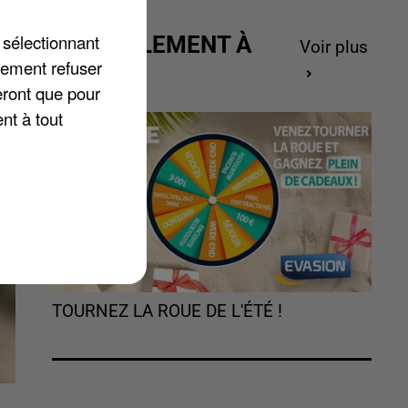
 sélectionnant
ACTUELLEMENT À
ds
Voir plus
lement refuser
GAGNER
un
eront que pour
nt à tout
TOURNEZ LA ROUE DE L'ÉTÉ !