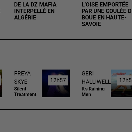
DE LA DZ MAFIA
L’OISE EMPORTÉE
Z
INTERPELLÉ EN
PAR UNE COULÉE D
ALGÉRIE
BOUE EN HAUTE-
SAVOIE
FREYA
GERI
12h57
12h57
12h5
12h5
SKYE
HALLIWELL
Silent
It's Raining
Treatment
Men