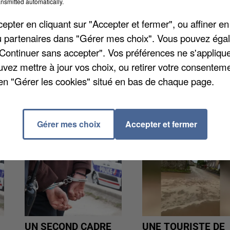
nsmitted automatically.
pter en cliquant sur "Accepter et fermer", ou affiner en
al administratif de Versailles. C'est finalement le fon
/ou partenaires dans "Gérer mes choix". Vous pouvez éga
t d'autres infractions qui devra payer 14.700 euros à 
"Continuer sans accepter". Vos préférences ne s'appliqu
 des faits en 2007, détenu à Fleury-Mérogis. Il avait
uvez mettre à jour vos choix, ou retirer votre consenteme
me de rasoir par un autre jeune détenu.
en "Gérer les cookies" situé en bas de chaque page.
Gérer mes choix
Accepter et fermer
UN SECOND CADRE
UNE TOURISTE DE