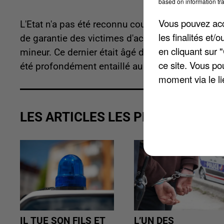
based on information tra
Vous pouvez acce
L'Etat n'a pas été reconnu coupable par le tribun
les finalités et
de garantie des victimes d'actes de terrorisme e
en cliquant sur 
mineur. Ce dernier était âgé de 17 ans à l'époque
ce site. Vous po
été profondément entaillé au visage avec une la
moment via le li
LES ARTICLES LES PLUS VUS
IL TUE SON FILS ET
L’UN DES