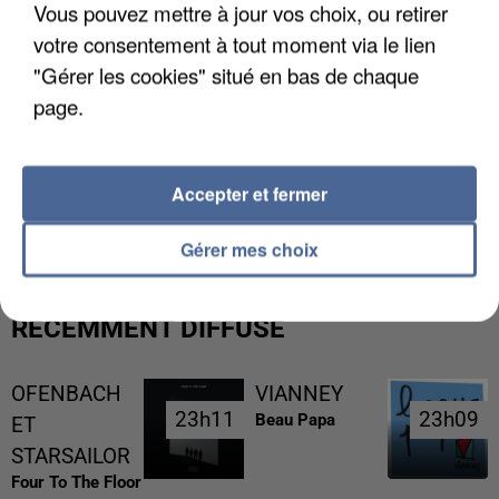
Vous pouvez mettre à jour vos choix, ou retirer
votre consentement à tout moment via le lien
"Gérer les cookies" situé en bas de chaque
page.
L’UN DES FONDATEURS SUPPOSÉS DE LA DZ
Accepter et fermer
MAFIA INTERPELLÉ EN ALGÉRIE
Gérer mes choix
RÉCEMMENT DIFFUSÉ
OFENBACH
VIANNEY
23h11
23h11
23h09
23h09
Beau Papa
ET
STARSAILOR
Four To The Floor