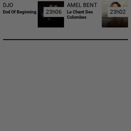
DJO
AMEL BENT
23h06
23h06
23h02
23h02
End Of Beginning
Le Chant Des
Colombes