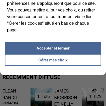
préférences ne s'appliqueront que pour ce site.
Vous pouvez mettre à jour vos choix, ou retirer
votre consentement à tout moment via le lien
"Gérer les cookies" situé en bas de chaque
page.
L’UN DES FONDATEURS SUPPOSÉS DE LA DZ
Accepter et fermer
MAFIA INTERPELLÉ EN ALGÉRIE
Gérer mes choix
RÉCEMMENT DIFFUSÉ
CLEAN
JAMES
11h26
11h26
11h22
11h22
BANDIT
MORRISON
Rather Be
ET NELLY