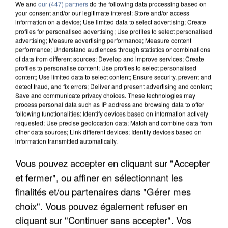
We and
our (447) partners
do the following data processing based on
your consent and/or our legitimate interest: Store and/or access
information on a device; Use limited data to select advertising; Create
profiles for personalised advertising; Use profiles to select personalised
advertising; Measure advertising performance; Measure content
performance; Understand audiences through statistics or combinations
of data from different sources; Develop and improve services; Create
profiles to personalise content; Use profiles to select personalised
content; Use limited data to select content; Ensure security, prevent and
detect fraud, and fix errors; Deliver and present advertising and content;
Save and communicate privacy choices. These technologies may
process personal data such as IP address and browsing data to offer
following functionalities: Identify devices based on information actively
requested; Use precise geolocation data; Match and combine data from
APRÈS TOUTES CES CANICULES, LES REFUGES
other data sources; Link different devices; Identify devices based on
information transmitted automatically.
DE FAUNE SAUVAGE SONT...
Vous pouvez accepter en cliquant sur "Accepter
et fermer", ou affiner en sélectionnant les
finalités et/ou partenaires dans "Gérer mes
choix". Vous pouvez également refuser en
cliquant sur "Continuer sans accepter". Vos