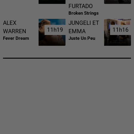
FURTADO
Broken Strings
ALEX
JUNGELI ET
11h19
11h19
11h16
11h16
WARREN
EMMA
Fever Dream
Juste Un Peu